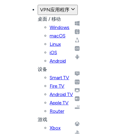
VPN应用程序
桌面 / 移动
Windows
macOS
Linux
iOS
Android
设备
Smart TV
Fire TV
Android TV
Apple TV
Router
游戏
Xbox