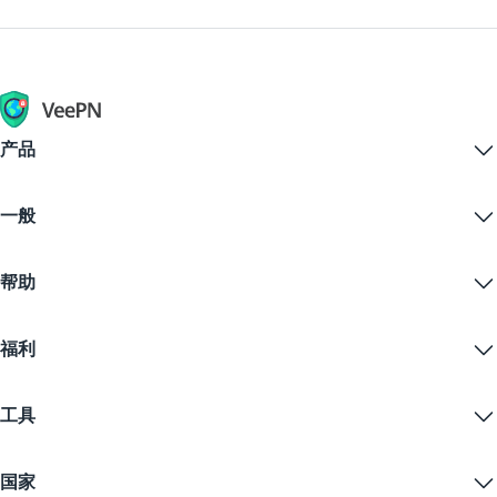
产品
Windows PC VPN
一般
VPN for macOS
Linux VPN
什么是VPN？
iOS VPN
帮助
VPN下载
Android VPN
功能
Chrome
支持中心
定价
福利
Firefox
联系我们
VPN免费试用
Edge
常见问题
优惠券
流播内容
免费VPN
隐私政策
工具
学生优惠
网络隐私
服务条款
VPN服务器
在线安全
备案警告
什么是我的IP？
博客
匿名IP
国家
Cookie偏好设置
隐藏您的IP