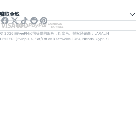
VPN用于游戏
DNS泄漏测试
防止追踪
美国VPN
在线短信
赚取金钱
流媒体用VPN
英国VPN
链接检查器
Netflix VPN
加拿大VPN
文件检查器
合作伙伴
土耳其VPN
© 2026 由VeePN公司提供的服务，巴拿马。授权经销商：LARAUN
LIMITED（Evropis, 4, Flat/Office 3 Strovolos 2064, Nicosia, Cyprus）