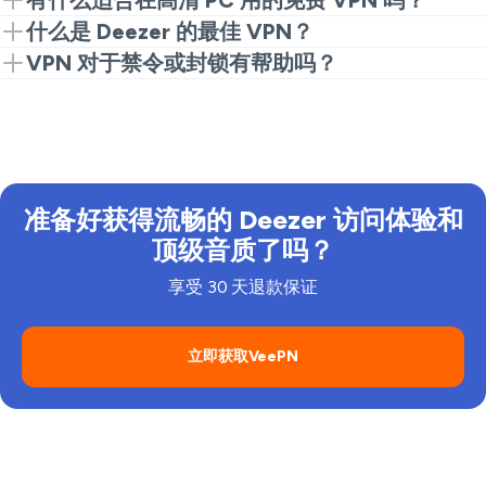
有什么适合在高清 PC 用的免费 VPN 吗？
到可靠的匹配项，像 VeePN 这样的付费选项是更安全
大多数免费桌面应用在高峰时段会遇到问题，并可能记
什么是 Deezer 的最佳 VPN？
的选择。
录活动。VeePN 让您的 PC 会话加密且一致。
寻找快速的协议、大量的服务器和明晰的无日志政策。
VPN 对于禁令或封锁有帮助吗？
VeePN 符合这些条件，适用于 PC、移动设备和路由器
适用于 Deezer PC 或移动设备的 VPN 可以帮助您在本
设置。
地网络阻止某些流量时连接到服务器。但请始终遵循应
用程序规则和社区指南。
准备好获得流畅的 Deezer 访问体验和
顶级音质了吗？
享受 30 天退款保证
立即获取VeePN