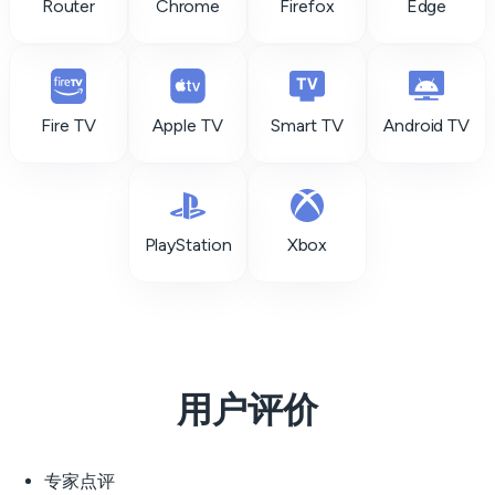
Router
Chrome
Firefox
Edge
Fire TV
Apple TV
Smart TV
Android TV
PlayStation
Xbox
用户评价
专家点评