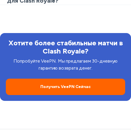
для Clash Royale?
местной сети и выбранного сервера. Протестируйте
Использование VPN отличается от мошенничества.
несколько близких регионов и удерживайте самый
Соблюдайте правила игры и местные законы. VPN
быстрый.
защищает ваш маршрут и приватность. Он не
обходит политики честной игры.
Хотите более стабильные матчи в
Clash Royale?
Попробуйте VeePN. Мы предлагаем 30-дневную
гарантию возврата денег.
Получить VeePN Сейчас