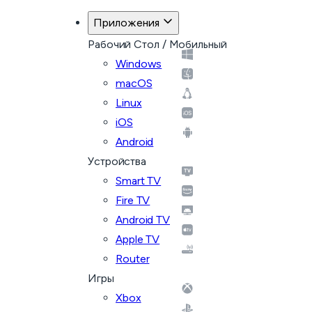
Приложения
Рабочий Стол / Мобильный
Windows
macOS
Linux
iOS
Android
Устройства
Smart TV
Fire TV
Android TV
Apple TV
Router
Игры
Xbox