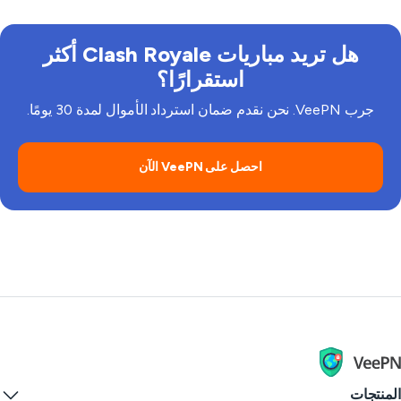
هل تريد مباريات Clash Royale أكثر
استقرارًا؟
جرب VeePN. نحن نقدم ضمان استرداد الأموال لمدة 30 يومًا.
احصل على VeePN الآن
منتجات