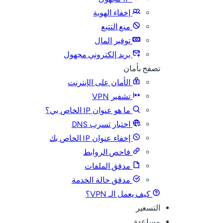
إخفاء الهوية
منع التتبع
توفير المال
بريد إلكتروني مجهول
تصفح بأمان
الأمان على الإنترنت
تشفير VPN
ما هو عنوان IP الخاص بي؟
اختبار تسرب DNS
إخفاء عنوان IP الخاص بك
فاحص الروابط
مدقق الملفات
مدقق حالة الخدمة
كيف يعمل الـ VPN؟
التسعير
مساعدة