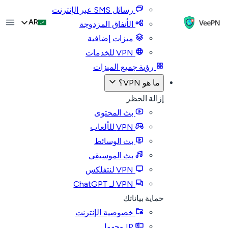
رسائل SMS عبر الإنترنت
AR
الأنفاق المزدوجة
ميزات إضافية
VPN للخدمات
رؤية جميع الميزات
ما هو VPN؟
إزالة الحظر
بث المحتوى
VPN للألعاب
بث الوسائط
بث الموسيقى
VPN لنتفلكس
VPN لـ ChatGPT
حماية بياناتك
خصوصية الإنترنت
IP مجهول