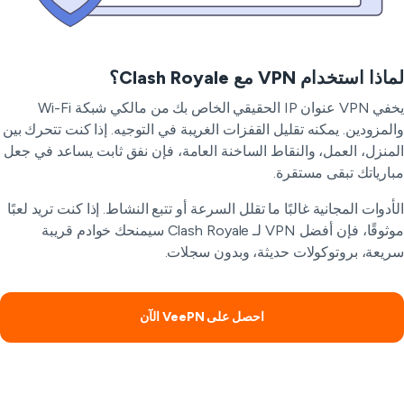
ذا استخدام VPN مع Clash Royale؟
يخفي VPN عنوان IP الحقيقي الخاص بك من مالكي شبكة Wi-Fi
لمزودين. يمكنه تقليل القفزات الغريبة في التوجيه. إذا كنت تتحرك بين
منزل، العمل، والنقاط الساخنة العامة، فإن نفق ثابت يساعد في جعل
ارياتك تبقى مستقرة.
أدوات المجانية غالبًا ما تقلل السرعة أو تتبع النشاط. إذا كنت تريد لعبًا
موثوقًا، فإن أفضل VPN لـ Clash Royale سيمنحك خوادم قريبة
يعة، بروتوكولات حديثة، وبدون سجلات.
احصل على VeePN الآن