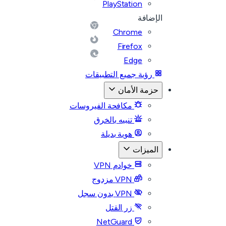
PlayStation
الإضافة
Chrome
Firefox
Edge
رؤية جميع التطبيقات
حزمة الأمان
مكافحة الفيروسات
تنبيه بالخرق
هوية بديلة
الميزات
خوادم VPN
VPN مزدوج
VPN بدون سجل
زر القتل
NetGuard