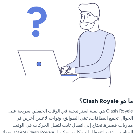
و Clash Royale؟
Clash Royale هي لعبة استراتيجية في الوقت الحقيقي سريعة على
جوال. تجمع البطاقات، تبني الطوابق، وتواجه لاعبين آخرين في
اريات قصيرة. تحتاج إلى اتصال ثابت لتصل الحركات في الوقت
المناسب. عندما تتعطل الشبكات، يمكن لـ VPN Clash Royale تزويدك