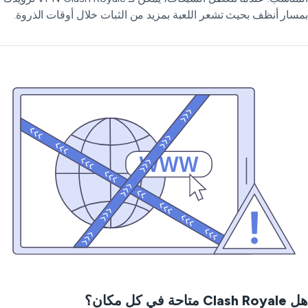
سار أنظف بحيث تشعر اللعبة بمزيد من الثبات خلال أوقات الذروة.
Clas متاحة في كل مكان؟