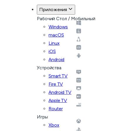
Приложения
Рабочий Стол / Мобильный
Windows
macOS
Linux
iOS
Android
Устройства
Smart TV
Fire TV
Android TV
Apple TV
Router
Игры
Xbox