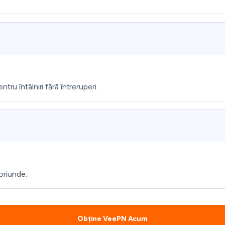
ru întâlniri fără întreruperi.
 oriunde.
Obține VeePN Acum