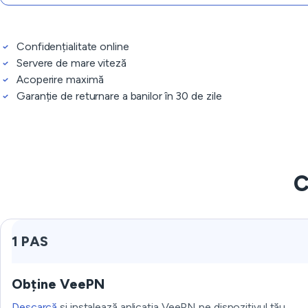
Confidențialitate online
Servere de mare viteză
Acoperire maximă
Garanție de returnare a banilor în 30 de zile
C
1 PAS
Obține VeePN
Descarcă
și instalează aplicația VeePN pe dispozitivul tău.