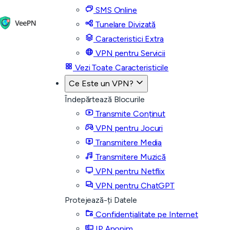
SMS Online
Tunelare Divizată
Caracteristici Extra
VPN pentru Servicii
Vezi Toate Caracteristicile
Ce Este un VPN?
Îndepărtează Blocurile
Transmite Conținut
VPN pentru Jocuri
Transmitere Media
Transmitere Muzică
VPN pentru Netflix
VPN pentru ChatGPT
Protejează-ți Datele
Confidențialitate pe Internet
IP Anonim