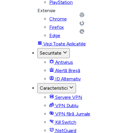
PlayStation
Extensie
Chrome
Firefox
Edge
Vezi Toate Aplicațiile
Securitate
Antivirus
Alertă Breșă
ID Alternativ
Caracteristici
Servere VPN
VPN Dublu
VPN fără Jurnale
Kill Switch
NetGuard