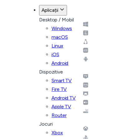
Aplicații
Desktop / Mobil
Windows
macOS
Linux
iOS
Android
Dispozitive
Smart TV
Fire TV
Android TV
Apple TV
Router
Jocuri
Xbox