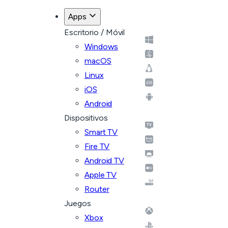
Apps
Escritorio / Móvil
Windows
macOS
Linux
iOS
Android
Dispositivos
Smart TV
Fire TV
Android TV
Apple TV
Router
Juegos
Xbox