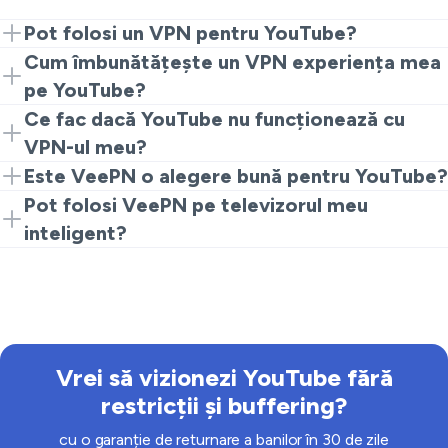
Pot folosi un VPN pentru YouTube?
Da, folosind VeePN te poți conecta la orice regiune
Cum îmbunătățește un VPN experiența mea
acceptată și accesa YouTube fără restricții.
pe YouTube?
Un VPN securizează conexiunea ta și te ajută să eviți
Ce fac dacă YouTube nu funcționează cu
limitarea de la ISP, asigurând un streaming fluid.
VPN-ul meu?
Poți încerca să te conectezi la un alt server, să ștergi
Este VeePN o alegere bună pentru YouTube?
cookie-urile din browser sau să schimbi protocoalele
Absolut! Cu servere de mare viteză și accent pe
Pot folosi VeePN pe televizorul meu
VPN.
confidențialitate, VeePN este perfect pentru utilizatorii
inteligent?
YouTube.
Da, poți configura VeePN pe router sau folosi aplicația
pe televizoare inteligente compatibile pentru
streaming.
Vrei să vizionezi YouTube fără
restricții și buffering?
cu o garanție de returnare a banilor în 30 de zile