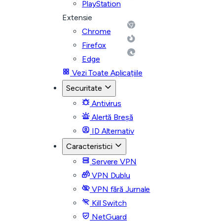
PlayStation
Extensie
Chrome
Firefox
Edge
Vezi Toate Aplicațiile
Securitate
Antivirus
Alertă Breșă
ID Alternativ
Caracteristici
Servere VPN
VPN Dublu
VPN fără Jurnale
Kill Switch
NetGuard