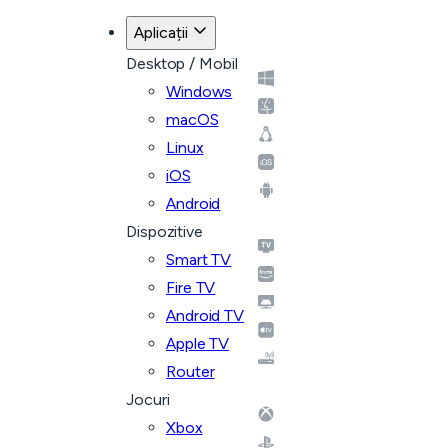
Aplicații
Desktop / Mobil
Windows
macOS
Linux
iOS
Android
Dispozitive
Smart TV
Fire TV
Android TV
Apple TV
Router
Jocuri
Xbox