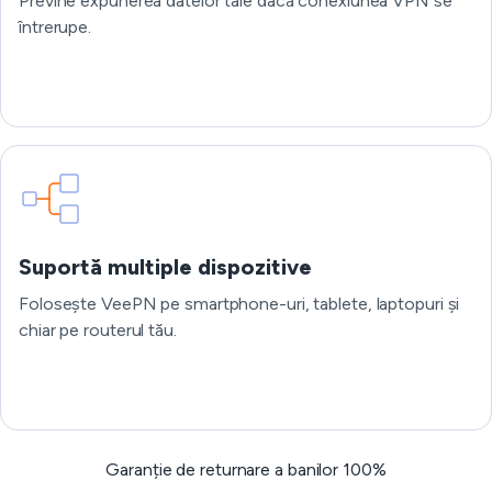
Previne expunerea datelor tale dacă conexiunea VPN se
întrerupe.
Suportă multiple dispozitive
Folosește VeePN pe smartphone-uri, tablete, laptopuri și
chiar pe routerul tău.
Garanție de returnare a banilor 100%