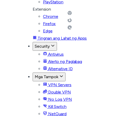
PlayStation
Extension
Chrome
Firefox
Edge
Tingnan ang Lahat ng Apps
Security
Antivirus
Alerto ng Paglabag
Alternative ID
Mga Tampok
VPN Servers
Double VPN
No Log VPN
Kill Switch
NetGuard