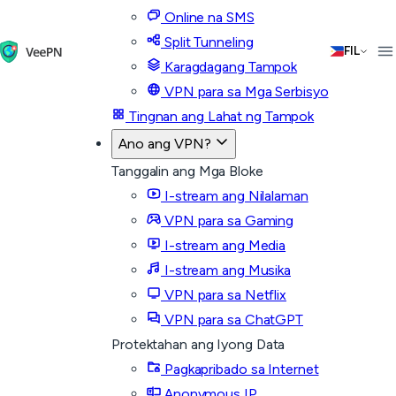
Online na SMS
Split Tunneling
FIL
Karagdagang Tampok
VPN para sa Mga Serbisyo
Tingnan ang Lahat ng Tampok
Ano ang VPN?
Tanggalin ang Mga Bloke
I-stream ang Nilalaman
VPN para sa Gaming
I-stream ang Media
I-stream ang Musika
VPN para sa Netflix
VPN para sa ChatGPT
Protektahan ang Iyong Data
Pagkapribado sa Internet
Anonymous IP