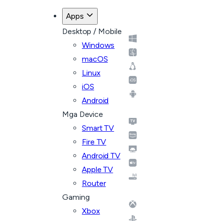
Apps
Desktop / Mobile
Windows
macOS
Linux
iOS
Android
Mga Device
Smart TV
Fire TV
Android TV
Apple TV
Router
Gaming
Xbox