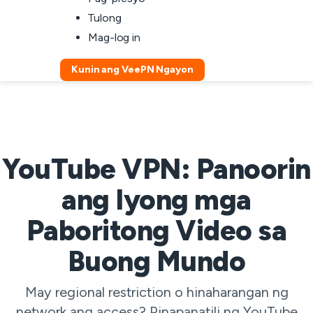
Tulong
Mag-log in
Kunin ang VeePN Ngayon
YouTube VPN: Panoorin
ang Iyong mga
Paboritong Video sa
Buong Mundo
May regional restriction o hinaharangan ng
network ang access? Pinapanatili ng YouTube