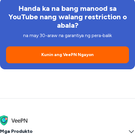
Handa ka na bang manood sa
YouTube nang walang restriction o
abala?
na may 30-araw na garantiya ng pera-balik
Kunin ang VeePN Ngayon
Mga Produkto