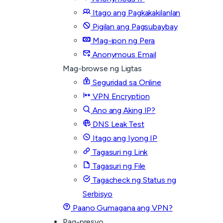
Itago ang Pagkakakilanlan
Pigilan ang Pagsubaybay
Mag-ipon ng Pera
Anonymous Email
Mag-browse ng Ligtas
Seguridad sa Online
VPN Encryption
Ano ang Aking IP?
DNS Leak Test
Itago ang Iyong IP
Tagasuri ng Link
Tagasuri ng File
Tagacheck ng Status ng
Serbisyo
Paano Gumagana ang VPN?
Pag-presyo