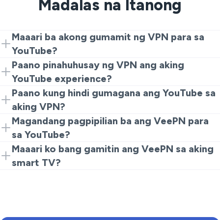
Madalas na Itanong
Maaari ba akong gumamit ng VPN para sa
YouTube?
Oo, pinapayagan ka ng VeePN na kumonekta sa
Paano pinahuhusay ng VPN ang aking
anumang supported na rehiyon at ma-access ang
YouTube experience?
YouTube nang walang restriction.
Pinoprotektahan ng VPN ang iyong koneksyon at
Paano kung hindi gumagana ang YouTube sa
tumutulong sa iyo na iwasan ang ISP throttling, na
aking VPN?
tinitiyak ang smooth na streaming.
Maaari mong subukang kumonekta sa ibang server, i-
Magandang pagpipilian ba ang VeePN para
clear ang browser cookies, o lumipat ng VPN protocol.
sa YouTube?
Oo naman! Sa mataas na bilis ng server at focus sa
Maaari ko bang gamitin ang VeePN sa aking
privacy, perpekto ang VeePN para sa mga YouTube
smart TV?
viewer.
Oo, maaari mong i-set up ang VeePN sa router o
gamitin ang app sa compatible na smart TV para sa
streaming.