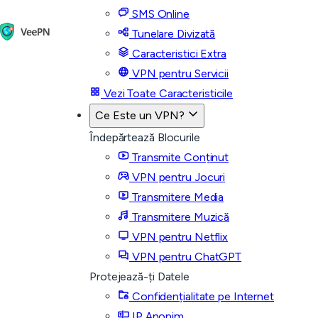
SMS Online
Tunelare Divizată
Caracteristici Extra
VPN pentru Servicii
Vezi Toate Caracteristicile
Ce Este un VPN?
Îndepărtează Blocurile
Transmite Conținut
VPN pentru Jocuri
Transmitere Media
Transmitere Muzică
VPN pentru Netflix
VPN pentru ChatGPT
Protejează-ți Datele
Confidențialitate pe Internet
IP Anonim