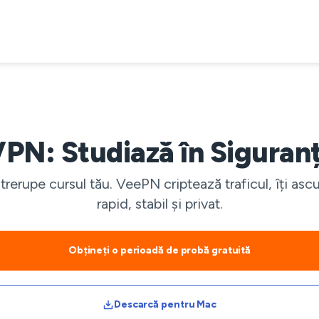
N: Studiază în Siguranț
întrerupe cursul tău. VeePN criptează traficul, îți
rapid, stabil și privat.
Obțineți o perioadă de probă gratuită
Descarcă pentru Mac