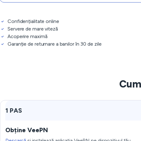
Confidențialitate online
Servere de mare viteză
Acoperire maximă
Garanție de returnare a banilor în 30 de zile
Cum 
1 PAS
Obține VeePN
Descarcă
și instalează aplicația VeePN pe dispozitivul tău.