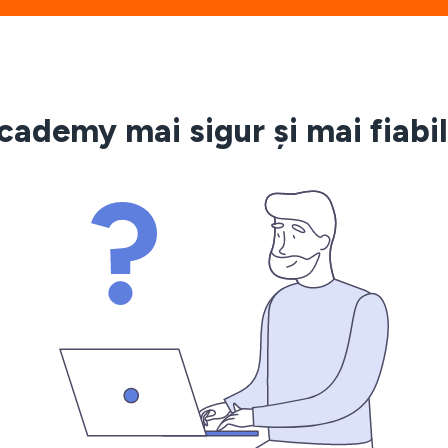
cademy mai sigur și mai fiabi