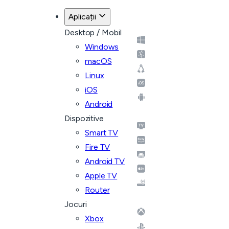
Aplicații
Desktop / Mobil
Windows
macOS
Linux
iOS
Android
Dispozitive
Smart TV
Fire TV
Android TV
Apple TV
Router
Jocuri
Xbox