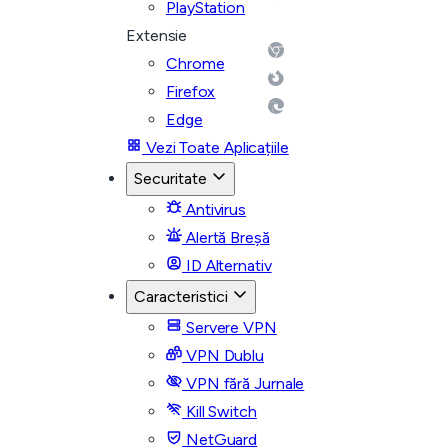
PlayStation
Extensie
Chrome
Firefox
Edge
Vezi Toate Aplicațiile
Securitate
Antivirus
Alertă Breșă
ID Alternativ
Caracteristici
Servere VPN
VPN Dublu
VPN fără Jurnale
Kill Switch
NetGuard