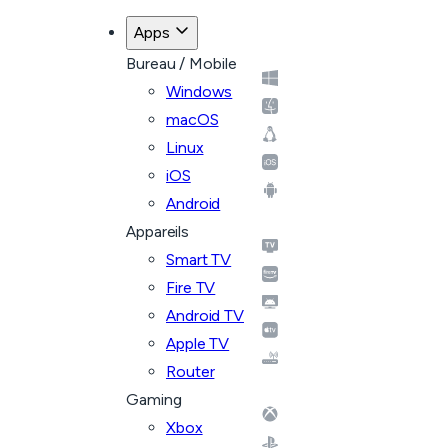
Apps
Bureau / Mobile
Windows
macOS
Linux
iOS
Android
Appareils
Smart TV
Fire TV
Android TV
Apple TV
Router
Gaming
Xbox