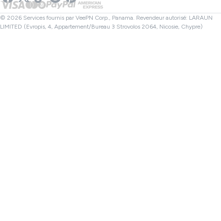
VPN pour Netflix
VPN Canada
Vérificateur de fichiers
Affiliés
VPN Turquie
© 2026 Services fournis par VeePN Corp., Panama. Revendeur autorisé: LARAUN
LIMITED (Evropis, 4, Appartement/Bureau 3 Strovolos 2064, Nicosie, Chypre)