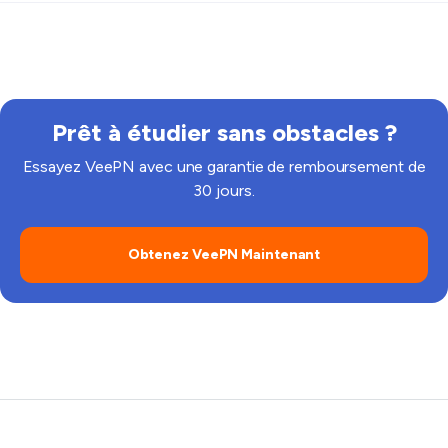
économie de batterie et les modes de données
Si les vidéos intégrées ou les connexions échouent,
réduites qui peuvent limiter le trafic d'arrière-plan. Si
testez un autre serveur, videz le cache ou ouvrez la
une région est occupée, choisissez un autre
vidéo dans un nouvel onglet. Un itinéraire VPN stable
emplacement.
pour Khan Academy résout souvent la chaîne de liens.
Prêt à étudier sans obstacles ?
Essayez VeePN avec une garantie de remboursement de
30 jours.
Obtenez VeePN Maintenant