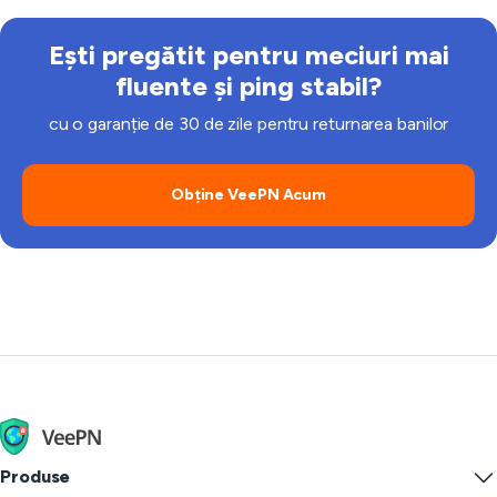
Ești pregătit pentru meciuri mai
fluente și ping stabil?
cu o garanție de 30 de zile pentru returnarea banilor
Obține VeePN Acum
Produse