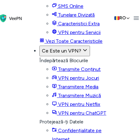
SMS Online
Tunelare Divizată
RO
Caracteristici Extra
VPN pentru Servicii
Vezi Toate Caracteristicile
Ce Este un VPN?
Îndepărtează Blocurile
Transmite Conținut
VPN pentru Jocuri
Transmitere Media
Transmitere Muzică
VPN pentru Netflix
VPN pentru ChatGPT
Protejează-ți Datele
Confidențialitate pe
Internet