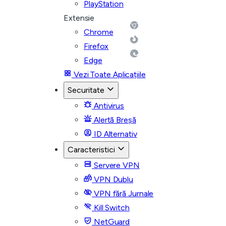
PlayStation
Extensie
Chrome
Firefox
Edge
Vezi Toate Aplicațiile
Securitate
Antivirus
Alertă Breșă
ID Alternativ
Caracteristici
Servere VPN
VPN Dublu
VPN fără Jurnale
Kill Switch
NetGuard