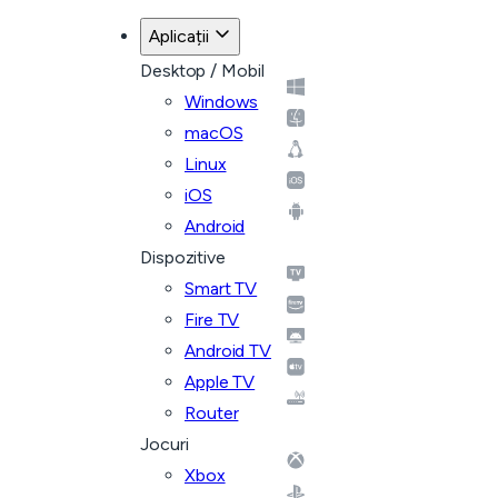
Aplicații
Desktop / Mobil
Windows
macOS
Linux
iOS
Android
Dispozitive
Smart TV
Fire TV
Android TV
Apple TV
Router
Jocuri
Xbox