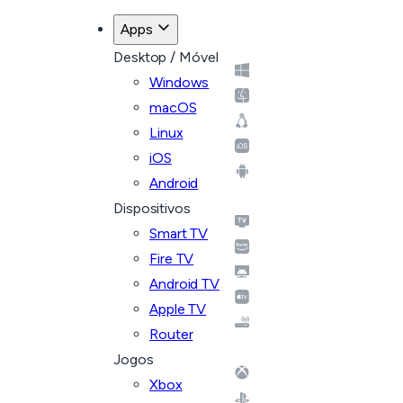
Apps
Desktop / Móvel
Windows
macOS
Linux
iOS
Android
Dispositivos
Smart TV
Fire TV
Android TV
Apple TV
Router
Jogos
Xbox