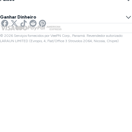
Preferências de Cookies
Oculte Seu IP
VPN para Jogos
Teste de Vazamento de DNS
Prevenir Rastreio
VPN dos EUA
SMS Online
Ganhar Dinheiro
VPN para Streaming
VPN do Reino Unido
Verificador de Links
VPN para Netflix
VPN do Canadá
Verificador de Arquivos
Afiliados
VPN da Turquia
© 2026 Serviços fornecidos por VeePN Corp., Panamá. Revendedor autorizado:
LARAUN LIMITED (Evropis, 4, Flat/Office 3 Strovolos 2064, Nicosia, Chipre)