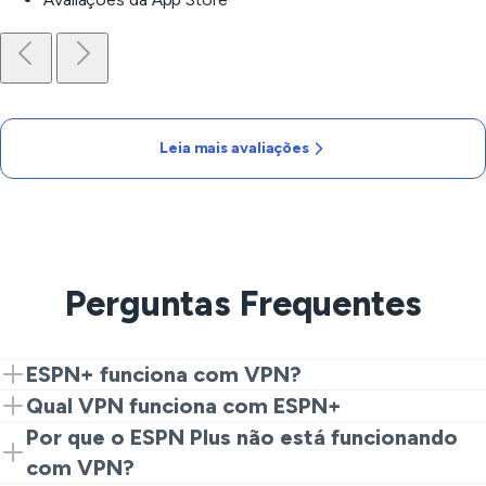
Leia mais avaliações
Perguntas Frequentes
ESPN+ funciona com VPN?
Sim, com VeePN.
Qual VPN funciona com ESPN+
VeePN. Servidores otimizados para streaming nos EUA
Por que o ESPN Plus não está funcionando
e robusta segurança.
com VPN?