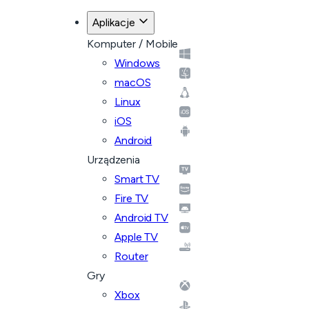
Aplikacje
Komputer / Mobile
Windows
macOS
Linux
iOS
Android
Urządzenia
Smart TV
Fire TV
Android TV
Apple TV
Router
Gry
Xbox