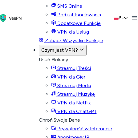
SMS Online
Podział tunelowania
PL
Dodatkowe Funkcje
VPN dla Usług
Zobacz Wszystkie Funkcje
Czym jest VPN?
Usuń Blokady
Streamuj Treści
VPN dla Gier
Streamuj Media
Streamuj Muzykę
VPN dla Netflix
VPN dla ChatGPT
Chroń Swoje Dane
Prywatność w Internecie
Anonimowy IP