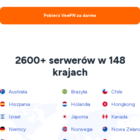
Pobierz VeePN za darmo
2600+ serwerów w 148
krajach
Australia
Brazylia
Chile
Hiszpania
Holandia
Hongkong
Izrael
Japonia
Kanada
Niemcy
Norwegia
Nowa Zeland