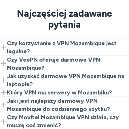
Najczęściej zadawane
pytania
Czy korzystanie z VPN Mozambique jest
legalne?
W większości przypadków tak. Ludzie używają VPN
Czy VeePN oferuje darmowe VPN
Mozambique dla prywatności. Po prostu przestrzegaj
Mozambique?
lokalnych przepisów i nie używaj go do nielegalnych
Tak. Możesz zacząć od rozszerzenia przeglądarki jako
Jak uzyskać darmowe VPN Mozambique na
działań.
darmowej opcji VPN Mozambique do lekkiego
laptopie?
przeglądania.
Zainstaluj rozszerzenie Chrome, wybierz lokalizację i
Który VPN ma serwery w Mozambiku?
kliknij połącz. To zajmuje około minuty.
To zależy od sieci dostawcy. Najbezpieczniej jest
Jaki jest najlepszy darmowy VPN
sprawdzić listę serwerów w aplikacji lub rozszerzeniu
Mozambique do codziennego użytku?
zanim się zapiszesz.
Wybierz coś z silnym szyfrowaniem, jasną polityką
Czy Movitel Mozambique VPN działa, czy
braku logów i przyzwoitymi prędkościami. Dlatego
muszę coś zmienić?