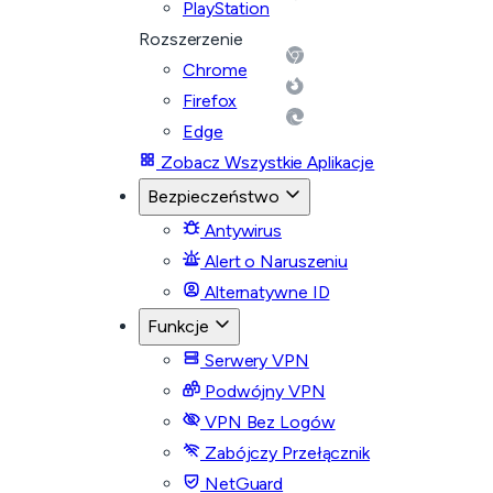
PlayStation
Rozszerzenie
Chrome
Firefox
Edge
Zobacz Wszystkie Aplikacje
Bezpieczeństwo
Antywirus
Alert o Naruszeniu
Alternatywne ID
Funkcje
Serwery VPN
Podwójny VPN
VPN Bez Logów
Zabójczy Przełącznik
NetGuard