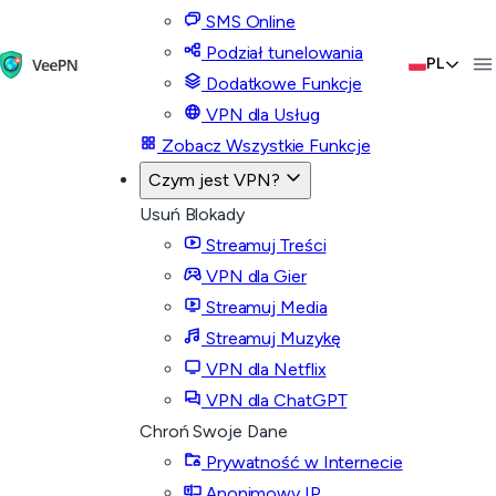
SMS Online
Podział tunelowania
PL
Dodatkowe Funkcje
VPN dla Usług
Zobacz Wszystkie Funkcje
Czym jest VPN?
Usuń Blokady
Streamuj Treści
VPN dla Gier
Streamuj Media
Streamuj Muzykę
VPN dla Netflix
VPN dla ChatGPT
Chroń Swoje Dane
Prywatność w Internecie
Anonimowy IP