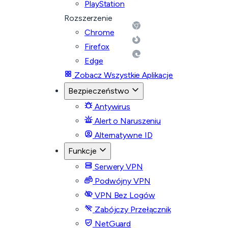
PlayStation
Rozszerzenie
Chrome
Firefox
Edge
Zobacz Wszystkie Aplikacje
Bezpieczeństwo
Antywirus
Alert o Naruszeniu
Alternatywne ID
Funkcje
Serwery VPN
Podwójny VPN
VPN Bez Logów
Zabójczy Przełącznik
NetGuard