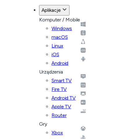
Aplikacje
Komputer / Mobile
Windows
macOS
Linux
iOS
Android
Urządzenia
Smart TV
Fire TV
Android TV
Apple TV
Router
Gry
Xbox