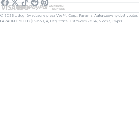
Sprawdzacz linków
VPN Netflix
VPN Kanada
Sprawdzanie plików
Partnerzy
VPN Turcja
© 2026 Usługi świadczone przez VeePN Corp., Panama. Autoryzowany dystrybutor:
LARAUN LIMITED (Evropis, 4, Flat/Office 3 Strovolos 2064, Nicosia, Cypr)