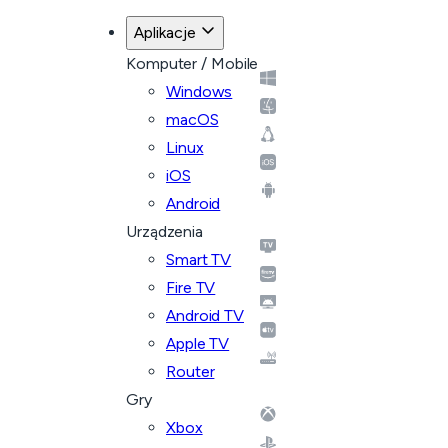
Aplikacje
Komputer / Mobile
Windows
macOS
Linux
iOS
Android
Urządzenia
Smart TV
Fire TV
Android TV
Apple TV
Router
Gry
Xbox