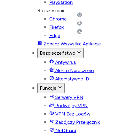
PlayStation
Rozszerzenie
Chrome
Firefox
Edge
Zobacz Wszystkie Aplikacje
Bezpieczeństwo
Antywirus
Alert o Naruszeniu
Alternatywne ID
Funkcje
Serwery VPN
Podwójny VPN
VPN Bez Logów
Zabójczy Przełącznik
NetGuard