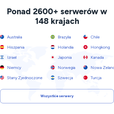
Ponad 2600+ serwerów w
148 krajach
Australia
Brazylia
Chile
Hiszpania
Holandia
Hongkong
Izrael
Japonia
Kanada
Niemcy
Norwegia
Nowa Zeland
Stany Zjednoczone
Szwecja
Turcja
Wszystkie serwery