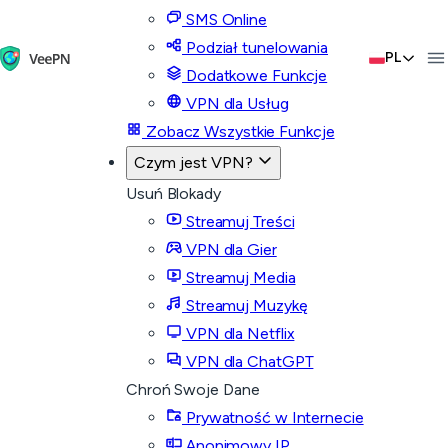
SMS Online
Podział tunelowania
PL
Dodatkowe Funkcje
VPN dla Usług
Zobacz Wszystkie Funkcje
Czym jest VPN?
Usuń Blokady
Streamuj Treści
VPN dla Gier
Streamuj Media
Streamuj Muzykę
VPN dla Netflix
VPN dla ChatGPT
Chroń Swoje Dane
Prywatność w Internecie
Anonimowy IP