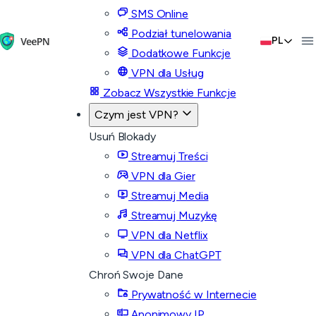
SMS Online
Podział tunelowania
PL
Dodatkowe Funkcje
VPN dla Usług
Zobacz Wszystkie Funkcje
Czym jest VPN?
Usuń Blokady
Streamuj Treści
VPN dla Gier
Streamuj Media
Streamuj Muzykę
VPN dla Netflix
VPN dla ChatGPT
Chroń Swoje Dane
Prywatność w Internecie
Anonimowy IP