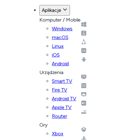
Aplikacje
Komputer / Mobile
Windows
macOS
Linux
iOS
Android
Urządzenia
Smart TV
Fire TV
Android TV
Apple TV
Router
Gry
Xbox