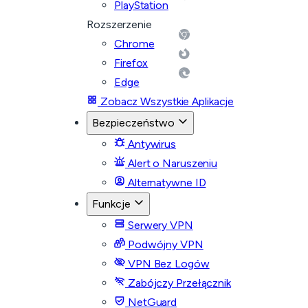
PlayStation
Rozszerzenie
Chrome
Firefox
Edge
Zobacz Wszystkie Aplikacje
Bezpieczeństwo
Antywirus
Alert o Naruszeniu
Alternatywne ID
Funkcje
Serwery VPN
Podwójny VPN
VPN Bez Logów
Zabójczy Przełącznik
NetGuard