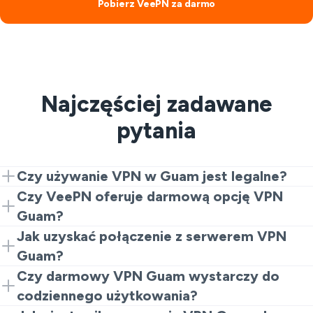
Pobierz VeePN za darmo
Najczęściej zadawane
pytania
Czy używanie VPN w Guam jest legalne?
Tak. Używanie połączenia VPN Guam dla prywatności i
Czy VeePN oferuje darmową opcję VPN
bezpieczeństwa jest zazwyczaj dozwolone.
Guam?
Wystarczy przestrzegać lokalnych przepisów i używać
Tak. Możesz zacząć z darmowym VPN Guam przez
Jak uzyskać połączenie z serwerem VPN
go odpowiedzialnie.
rozszerzenie przeglądarki i zaktualizować później, jeśli
Guam?
zajdzie potrzeba.
Zainstaluj VeePN, wybierz serwer VPN Guam i połącz
Czy darmowy VPN Guam wystarczy do
się. Strony internetowe będą widziały adres IP Guam
codziennego użytkowania?
zamiast prawdziwego.