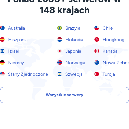
148 krajach
Australia
Brazylia
Chile
Hiszpania
Holandia
Hongkong
Izrael
Japonia
Kanada
Niemcy
Norwegia
Nowa Zeland
Stany Zjednoczone
Szwecja
Turcja
Wszystkie serwery