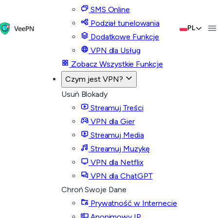
SMS Online
Podział tunelowania
PL
Dodatkowe Funkcje
VPN dla Usług
Zobacz Wszystkie Funkcje
Czym jest VPN?
Usuń Blokady
Streamuj Treści
VPN dla Gier
Streamuj Media
Streamuj Muzykę
VPN dla Netflix
VPN dla ChatGPT
Chroń Swoje Dane
Prywatność w Internecie
Anonimowy IP