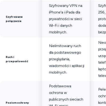
Szyfrowany VPN na
Szyf
iPhone'a i iPada dla
256
Szyfrowane
prywatności w sieci
prot
połączenie
Wi-Fi i danych
doda
mobilnych.
bezp
Nieo
Nielimitowany ruch
prze
dla podstawowego
urzą
Ruch i
przeglądania,
przepustowość
tele
wiadomości i aplikacji
lapt
mobilnych.
tele
Podstawowa
Pełe
ochrona w
ochr
publicznych sieciach
kont
Poziom ochrony
Wi-Fi: mniej