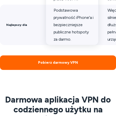
Podstawowa
Więce
prywatność iPhone'a i
silni
bezpieczniejsze
dłuż
Najlepszy dla
publiczne hotspoty
pełn
za darmo.
urzą
Pobierz darmowy VPN
Darmowa aplikacja VPN do
codziennego użytku na