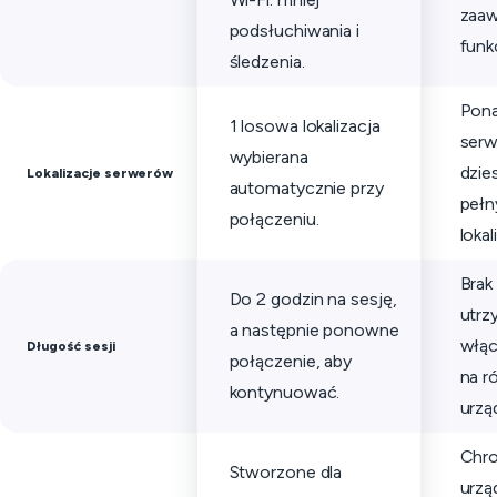
zaa
podsłuchiwania i
funk
śledzenia.
Pon
1 losowa lokalizacja
ser
wybierana
dzie
Lokalizacje serwerów
automatycznie przy
peł
połączeniu.
lokal
Brak
Do 2 godzin na sesję,
utrz
a następnie ponowne
włąc
Długość sesji
połączenie, aby
na r
kontynuować.
urzą
Chro
Stworzone dla
urzą