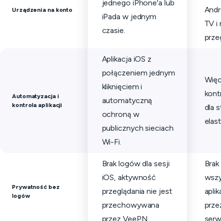
jednego iPhone'a lub
Andr
Urządzenia na konto
iPada w jednym
TV i
czasie.
przeg
Aplikacja iOS z
połączeniem jednym
Więc
kliknięciem i
kont
Automatyzacja i
automatyczną
kontrola aplikacji
dla s
ochroną w
elas
publicznych sieciach
Wi-Fi.
Brak logów dla sesji
Brak
iOS, aktywność
wszy
Prywatność bez
przeglądania nie jest
apli
logów
przechowywana
prze
przez VeePN.
serw