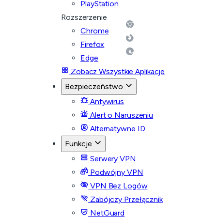
PlayStation
Rozszerzenie
Chrome
Firefox
Edge
Zobacz Wszystkie Aplikacje
Bezpieczeństwo
Antywirus
Alert o Naruszeniu
Alternatywne ID
Funkcje
Serwery VPN
Podwójny VPN
VPN Bez Logów
Zabójczy Przełącznik
NetGuard