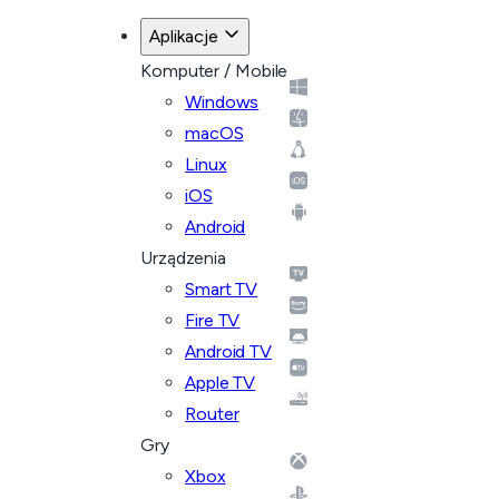
Aplikacje
Komputer / Mobile
Windows
macOS
Linux
iOS
Android
Urządzenia
Smart TV
Fire TV
Android TV
Apple TV
Router
Gry
Xbox