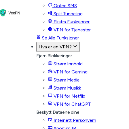
Online SMS
Split Tunneling
Ekstra Funksjoner
VPN for Tjenester
Se Alle Funksjoner
Hva er en VPN?
Fjern Blokkeringer
Strøm Innhold
VPN for Gaming
Strøm Media
Strøm Musikk
VPN for Netflix
VPN for ChatGPT
Beskytt Dataene dine
Internett Personvern
Anonym IP