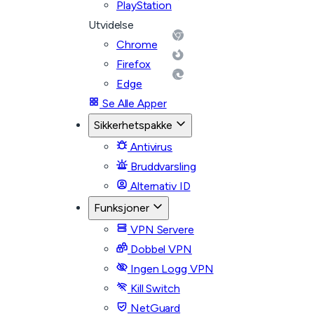
PlayStation
Utvidelse
Chrome
Firefox
Edge
Se Alle Apper
Sikkerhetspakke
Antivirus
Bruddvarsling
Alternativ ID
Funksjoner
VPN Servere
Dobbel VPN
Ingen Logg VPN
Kill Switch
NetGuard