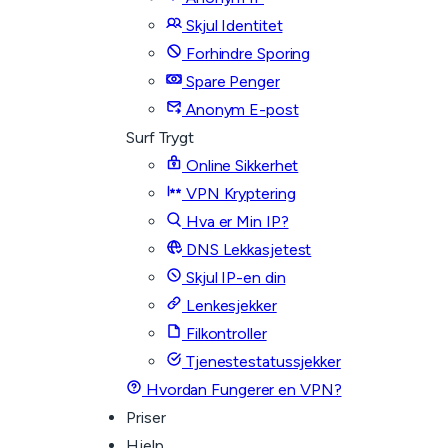
Skjul Identitet
Forhindre Sporing
Spare Penger
Anonym E-post
Surf Trygt
Online Sikkerhet
VPN Kryptering
Hva er Min IP?
DNS Lekkasjetest
Skjul IP-en din
Lenkesjekker
Filkontroller
Tjenestestatussjekker
Hvordan Fungerer en VPN?
Priser
Hjelp