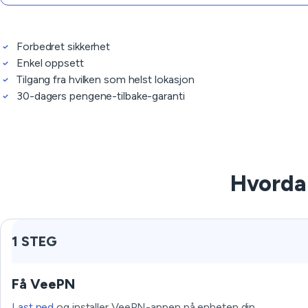
Forbedret sikkerhet
Enkel oppsett
Tilgang fra hvilken som helst lokasjon
30-dagers pengene-tilbake-garanti
Hvordan
1 STEG
Få VeePN
Last ned
og installer VeePN-appen på enheten din.