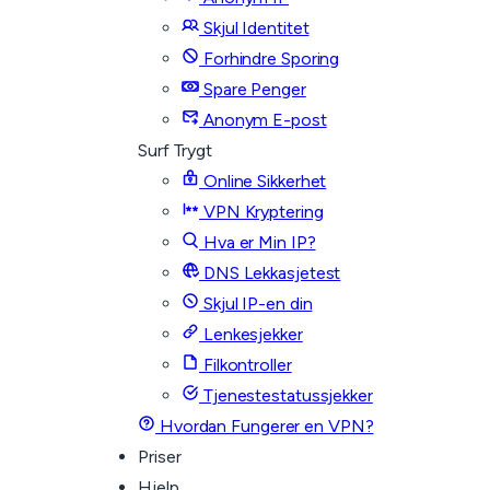
Skjul Identitet
Forhindre Sporing
Spare Penger
Anonym E-post
Surf Trygt
Online Sikkerhet
VPN Kryptering
Hva er Min IP?
DNS Lekkasjetest
Skjul IP-en din
Lenkesjekker
Filkontroller
Tjenestestatussjekker
Hvordan Fungerer en VPN?
Priser
Hjelp