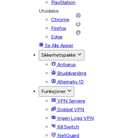
PlayStation
Utvidelse
Chrome
Firefox
Edge
Se Alle Apper
Sikkerhetspakke
Antivirus
Bruddvarsling
Alternativ ID
Funksjoner
VPN Servere
Dobbel VPN
Ingen Logg VPN
Kill Switch
NetGuard