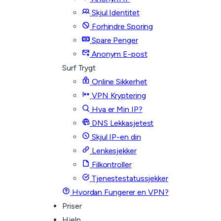
Skjul Identitet
Forhindre Sporing
Spare Penger
Anonym E-post
Surf Trygt
Online Sikkerhet
VPN Kryptering
Hva er Min IP?
DNS Lekkasjetest
Skjul IP-en din
Lenkesjekker
Filkontroller
Tjenestestatussjekker
Hvordan Fungerer en VPN?
Priser
Hjelp