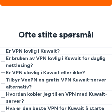
Ofte stilte spørsmål
Er VPN lovlig i Kuwait?
Generelt er bruken av VPN i forhold til personvern mye
Er bruken av VPN lovlig i Kuwait for daglig
debattert som rimelig, selv om du bør overholde
nettlesing?
eventuelle lokale lover og forskrifter.
Hvis målet ditt er personvern og tryggere nettlesing, er
Er VPN ulovlig i Kuwait eller ikke?
det den vanlige grunnen folk spør er bruken av VPN
VPN-er er ikke ulovlige i Kuwait. Imidlertid er bruken
Tilbyr VeePN en gratis VPN Kuwait-server
lovlig i Kuwait. Bruk det ansvarlig og hold deg innenfor
regulert og overvåket. Så bruk VPN kun av juridiske
alternativ?
lokal lov.
grunner.
Ja. Du kan starte med nettleserutvidelsen som et
Hvordan kobler jeg til en VPN med Kuwait-
gratis VPN Kuwait-serveralternativ for lett bruk og
server?
raske sjekker.
Installer VeePN. Åpne deretter appen eller utvidelsen,
Hva er den beste VPN for Kuwait å starte