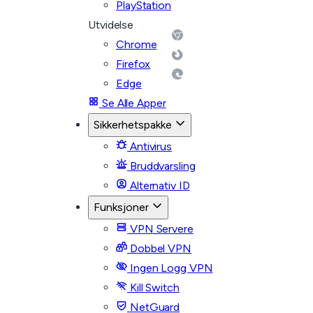
PlayStation
Utvidelse
Chrome
Firefox
Edge
Se Alle Apper
Sikkerhetspakke
Antivirus
Bruddvarsling
Alternativ ID
Funksjoner
VPN Servere
Dobbel VPN
Ingen Logg VPN
Kill Switch
NetGuard