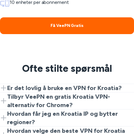
10 enheter per abonnement
Få VeePN Gratis
Ofte stilte spørsmål
Er det lovlig å bruke en VPN for Kroatia?
Ja. Er VPN lovlig i Kroatia? Ja, VPN-er er lovlige for
Tilbyr VeePN en gratis Kroatia VPN-
personvern og sikkerhet. Ulovlige aktiviteter forblir
alternativ for Chrome?
forbudt uansett verktøyene du bruker.
Ja. Du kan starte med utvidelsen for en rask og gratis
Hvordan får jeg en Kroatia IP og bytter
Kroatia VPN-opplevelse før du installerer fullstendige
regioner?
apper.
Åpne VeePN-utvidelsen i Chrome eller appen, velg
Hvordan velge den beste VPN for Kroatia