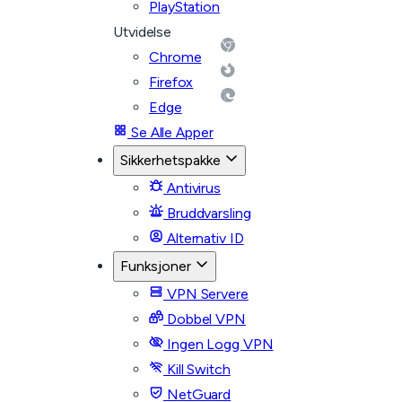
PlayStation
Utvidelse
Chrome
Firefox
Edge
Se Alle Apper
Sikkerhetspakke
Antivirus
Bruddvarsling
Alternativ ID
Funksjoner
VPN Servere
Dobbel VPN
Ingen Logg VPN
Kill Switch
NetGuard