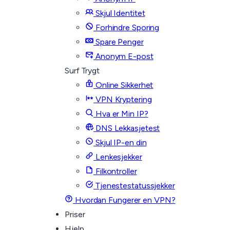
Skjul Identitet
Forhindre Sporing
Spare Penger
Anonym E-post
Surf Trygt
Online Sikkerhet
VPN Kryptering
Hva er Min IP?
DNS Lekkasjetest
Skjul IP-en din
Lenkesjekker
Filkontroller
Tjenestestatussjekker
Hvordan Fungerer en VPN?
Priser
Hjelp