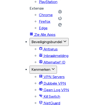
PlayStation
Extensie
Chrome
Firefox
Edge
Zie Alle Apps
Beveiligingsbundel
Antivirus
Inbraakmelding
Alternatief ID
Kenmerken
VPN Servers
Dubbele VPN
Geen Log VPN
Kill Switch
NetGuard