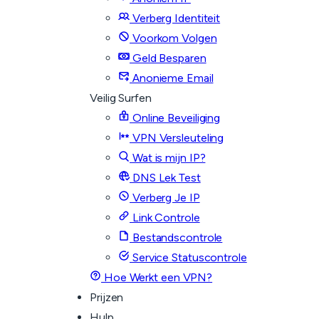
Verberg Identiteit
Voorkom Volgen
Geld Besparen
Anonieme Email
Veilig Surfen
Online Beveiliging
VPN Versleuteling
Wat is mijn IP?
DNS Lek Test
Verberg Je IP
Link Controle
Bestandscontrole
Service Statuscontrole
Hoe Werkt een VPN?
Prijzen
Hulp