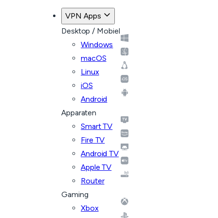
VPN Apps
Desktop / Mobiel
Windows
macOS
Linux
iOS
Android
Apparaten
Smart TV
Fire TV
Android TV
Apple TV
Router
Gaming
Xbox