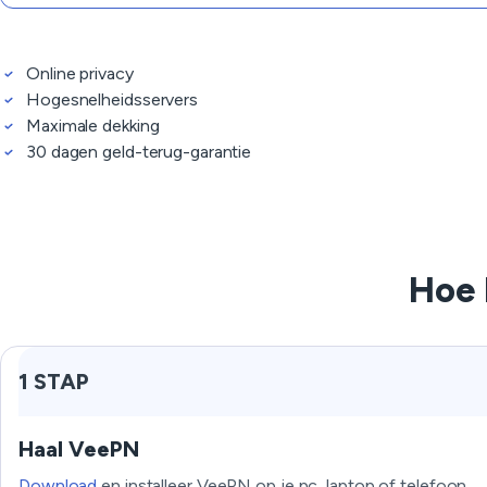
Online privacy
Hogesnelheidsservers
Maximale dekking
30 dagen geld-terug-garantie
Hoe 
1 STAP
Haal VeePN
Download
en installeer VeePN op je pc, laptop of telefoon.