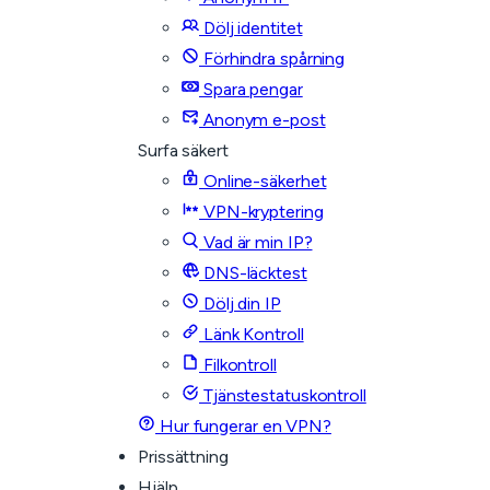
Dölj identitet
Förhindra spårning
Spara pengar
Anonym e-post
Surfa säkert
Online-säkerhet
VPN-kryptering
Vad är min IP?
DNS-läcktest
Dölj din IP
Länk Kontroll
Filkontroll
Tjänstestatuskontroll
Hur fungerar en VPN?
Prissättning
Hjälp