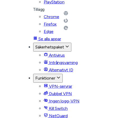
PlayStation
Tillägg
Chrome
Firefox
Edge
Se alla appar
Säkerhetspaket
Antivirus
Intrångsvarning
Alternativt ID
Funktioner
VPN-servrar
Dubbel VPN
Ingen logg-VPN
Kill Switch
NetGuard