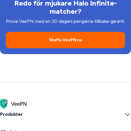
Redo för mjukare Halo Infinite-
matcher?
Prova VeePN med en 30-dagars pengarna-tillbaka-garanti.
Skaffa VeePN nu
Produkter
Windows PC VPN