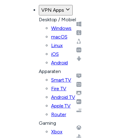
VPN Apps
Desktop / Mobiel
Windows
macOS
Linux
iOS
Android
Apparaten
Smart TV
Fire TV
Android TV
Apple TV
Router
Gaming
Xbox