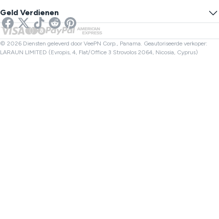
Voorkom Volgen
VS VPN
Online SMS
Geld Verdienen
VPN voor Streaming
VK VPN
Link Controle
Netflix VPN
Canada VPN
Bestandscontrole
Partners
Turkije VPN
© 2026 Diensten geleverd door VeePN Corp., Panama. Geautoriseerde verkoper:
LARAUN LIMITED (Evropis, 4, Flat/Office 3 Strovolos 2064, Nicosia, Cyprus)