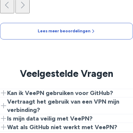
Lees meer beoordelingen
Veelgestelde Vragen
Kan ik VeePN gebruiken voor GitHub?
Absoluut! Verbind met VeePN om je verbinding te
Vertraagt het gebruik van een VPN mijn
beveiligen en GitHub naadloos vanaf overal te
verbinding?
benaderen.
Hoewel sommige VPN's je kunnen vertragen, is
Is mijn data veilig met VeePN?
VeePN geoptimaliseerd voor hoge snelheid, wat een
Ja, VeePN maakt gebruik van sterke
Wat als GitHub niet werkt met VeePN?
soepele toegang tot je projecten garandeert.