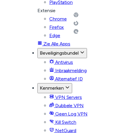
PlayStation
Extensie
Chrome
Firefox
Edge
Zie Alle Apps
Beveiligingsbundel
Antivirus
Inbraakmelding
Alternatief ID
Kenmerken
VPN Servers
Dubbele VPN
Geen Log VPN
Kill Switch
NetGuard