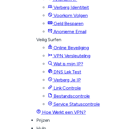
Verberg Identiteit
Voorkom Volgen
Geld Besparen
Anonieme Email
Veilig Surfen
Online Beveiliging
VPN Versleuteling
Wat is mijn IP?
DNS Lek Test
Verberg Je IP
Link Controle
Bestandscontrole
Service Statuscontrole
Hoe Werkt een VPN?
Prijzen
Hulp