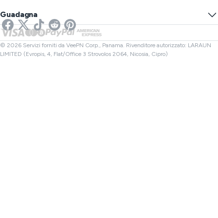
Previeni il Monitoraggio
VPN USA
SMS online
Guadagna
VPN per Streaming
VPN Regno Unito
Controllo Link
VPN per Netflix
VPN Canada
Controllo File
Affiliati
VPN Turchia
© 2026 Servizi forniti da VeePN Corp., Panama. Rivenditore autorizzato: LARAUN
LIMITED (Evropis, 4, Flat/Office 3 Strovolos 2064, Nicosia, Cipro)