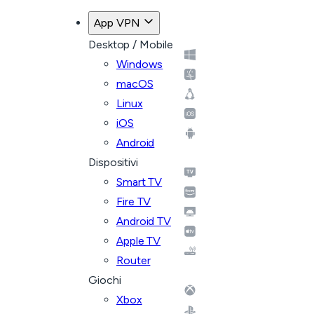
App VPN
Desktop / Mobile
Windows
macOS
Linux
iOS
Android
Dispositivi
Smart TV
Fire TV
Android TV
Apple TV
Router
Giochi
Xbox