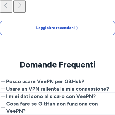
Leggi altre recensioni
Domande Frequenti
Posso usare VeePN per GitHub?
Assolutamente! Connettiti a VeePN per proteggere la
Usare un VPN rallenta la mia connessione?
tua connessione e accedere a GitHub senza problemi
Mentre alcuni VPN possono rallentarti, VeePN è
I miei dati sono al sicuro con VeePN?
da qualsiasi luogo.
ottimizzato per alte performance, garantendo accesso
Sì, VeePN utilizza protocolli di crittografia robusti per
Cosa fare se GitHub non funziona con
fluido ai tuoi progetti.
mantenere i tuoi dati al sicuro da hacker e altre
VeePN?