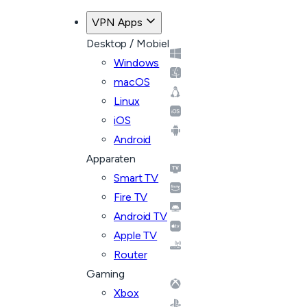
VPN Apps
Desktop / Mobiel
Windows
macOS
Linux
iOS
Android
Apparaten
Smart TV
Fire TV
Android TV
Apple TV
Router
Gaming
Xbox