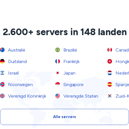
2.600+ servers in 148 landen
Australië
Brazilië
Canad
Duitsland
Frankrijk
Hongk
Israël
Japan
Neder
Noorwegen
Singapore
Spanj
Verenigd Koninkrijk
Verenigde Staten
Zuid-K
Alle servers