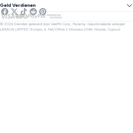
Online SMS
Geld Verdienen
VPN voor Streaming
VK VPN
Link Controle
Netflix VPN
Canada VPN
Bestandscontrole
Partners
Turkije VPN
© 2026 Diensten geleverd door VeePN Corp., Panama. Geautoriseerde verkoper:
LARAUN LIMITED (Evropis, 4, Flat/Office 3 Strovolos 2064, Nicosia, Cyprus)