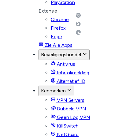
PlayStation
Extensie
Chrome
Firefox
Edge
Zie Alle Apps
Beveiligingsbundel
Antivirus
Inbraakmelding
Alternatief ID
Kenmerken
VPN Servers
Dubbele VPN
Geen Log VPN
Kill Switch
NetGuard