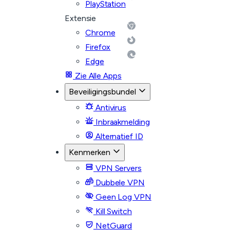
PlayStation
Extensie
Chrome
Firefox
Edge
Zie Alle Apps
Beveiligingsbundel
Antivirus
Inbraakmelding
Alternatief ID
Kenmerken
VPN Servers
Dubbele VPN
Geen Log VPN
Kill Switch
NetGuard