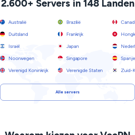
2.600+ Servers in 148 Landen
Australië
Brazilië
Canad
Duitsland
Frankrijk
Hongk
Israël
Japan
Neder
Noorwegen
Singapore
Spanj
Verenigd Koninkrijk
Verenigde Staten
Zuid-K
Alle servers