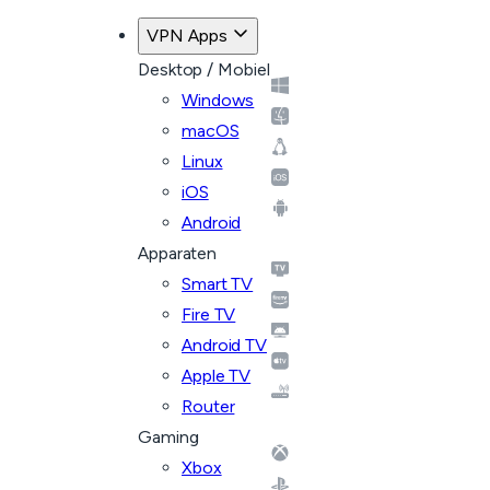
VPN Apps
Desktop / Mobiel
Windows
macOS
Linux
iOS
Android
Apparaten
Smart TV
Fire TV
Android TV
Apple TV
Router
Gaming
Xbox