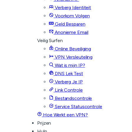
Verberg Identiteit
Voorkom Volgen
Geld Besparen
Anonieme Email
Veilig Surfen
Online Beveiliging
VPN Versleuteling
Wat is mijn IP?
DNS Lek Test
Verberg Je IP
Link Controle
Bestandscontrole
Service Statuscontrole
Hoe Werkt een VPN?
Prijzen
Hulp