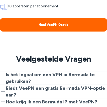
10 apparaten per abonnement
Haal VeePN Gratis
Veelgestelde Vragen
Is het legaal om een VPN in Bermuda te
gebruiken?
Ja. Veel mensen gebruiken een Bermuda VPN voor
Biedt VeePN een gratis Bermuda VPN-optie
privacy en veiliger browsen. Volg gewoon de lokale
aan?
wetten en gebruik het voor dagelijkse, legale
Ja. Je kunt beginnen met de gratis Bermuda VPN-
Hoe krijg ik een Bermuda IP met VeePN?
doeleinden.
browserextensie en later upgraden voor betere