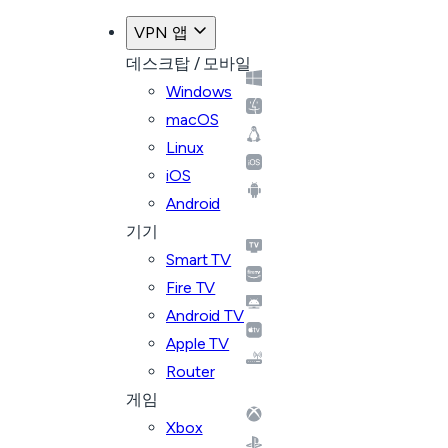
VPN 앱
데스크탑 / 모바일
Windows
macOS
Linux
iOS
Android
기기
Smart TV
Fire TV
Android TV
Apple TV
Router
게임
Xbox