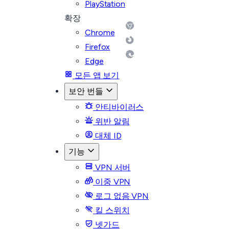
PlayStation
확장
Chrome
Firefox
Edge
모든 앱 보기
보안 번들
안티바이러스
위반 알림
대체 ID
기능
VPN 서버
이중 VPN
로그 없음 VPN
킬 스위치
넷가드