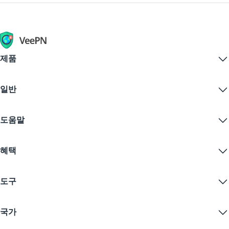
제품
Windows PC VPN
일반
VPN for macOS
Linux VPN
VPN이란?
iOS VPN
도움말
VPN 다운로드
Android VPN
기능
Chrome
지원 센터
가격
혜택
Firefox
문의하기
VPN 무료 체험
Edge
자주 묻는 질문
쿠폰
콘텐츠 스트리밍
무료 VPN
개인정보 보호정책
도구
학생 할인
인터넷 개인정보 보호
서비스 약관
VPN 서버
온라인 보안
보증 카나리아
내 IP는?
블로그
익명 IP
국가
쿠키 기본 설정
IP 숨기기
게임을 위한 VPN
DNS 누출 테스트