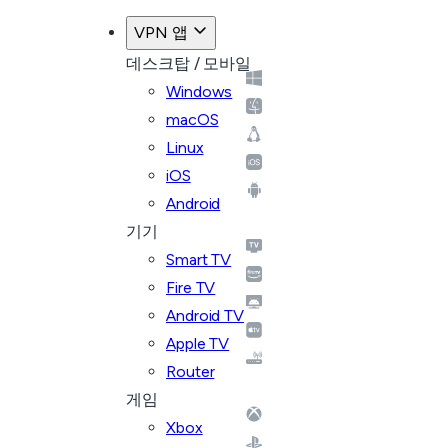
VPN 앱
데스크탑 / 모바일
Windows
macOS
Linux
iOS
Android
기기
Smart TV
Fire TV
Android TV
Apple TV
Router
게임
Xbox