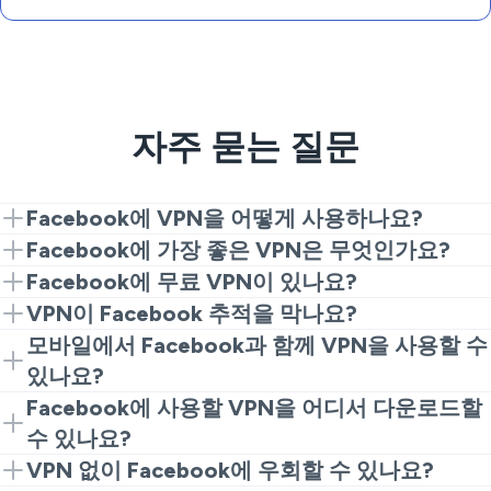
자주 묻는 질문
Facebook에 VPN을 어떻게 사용하나요?
VeePN을 설치하고, 서버에 연결한 다음, Facebook을
Facebook에 가장 좋은 VPN은 무엇인가요?
열기만 하면 됩니다. Facebook에 VPN을 사용하는 방법
고속, 개인 정보 보호 및 유출 방지를 검색하세요.
Facebook에 무료 VPN이 있나요?
을 알고 싶다면 이렇게 간단합니다.
VeePN은 이 모든 것을 제공합니다. 이로 인해
일부 제공업체는 그들이 말하는 "Facebook에 가장 좋은
VPN이 Facebook 추적을 막나요?
Facebook에서 사용할 수 있는 최고의 VPN 중 하나입니
무료 VPN"을 홍보합니다. 하지만 이러한 옵션은 대역폭
좋은 VPN은 개인 IP 주소를 숨기고 정보를 암호화하여
모바일에서 Facebook과 함께 VPN을 사용할 수
다.
을 제한하고, 개인 트래픽을 모니터링하며, 네트워크 속
Facebook과 광고주가 당신의 활동을 덜 인식하도록 합
있나요?
도를 느리게 하고, 개인 데이터를 제3자에게 판매합니
니다.
물론입니다. iOS 또는 Android 용 Facebook VPN 앱을
Facebook에 사용할 VPN을 어디서 다운로드할
다. VeePN은 그렇게 위험하지 않은 대안입니다.
다운로드하고 연결한 다음, 안전하게 탐색하세요.
수 있나요?
우리 웹사이트나 앱 스토어에서 VeePN을 다운로드하
VPN 없이 Facebook에 우회할 수 있나요?