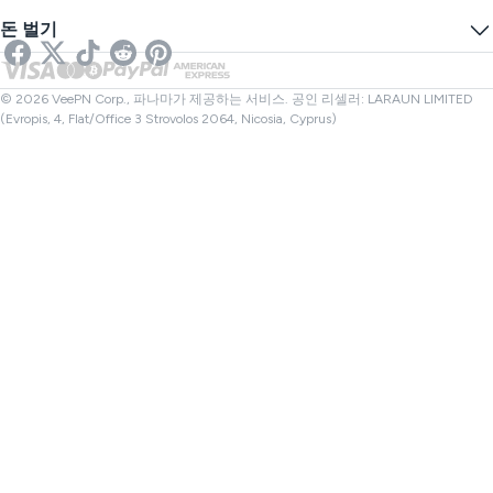
추적 방지
미국 VPN
온라인 SMS
돈 벌기
스트리밍을 위한 VPN
영국 VPN
링크 검사기
넷플릭스 VPN
캐나다 VPN
파일 검사기
제휴사
터키 VPN
© 2026 VeePN Corp., 파나마가 제공하는 서비스. 공인 리셀러: LARAUN LIMITED
(Evropis, 4, Flat/Office 3 Strovolos 2064, Nicosia, Cyprus)