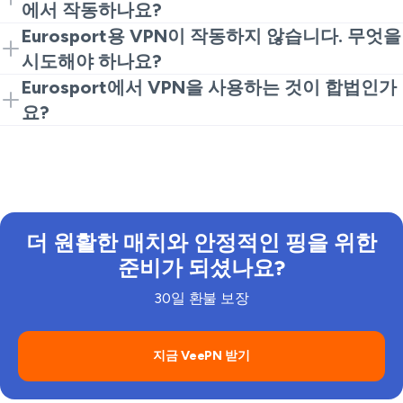
유출 보호 및 많은 유럽 위치가 필요합니다. VeePN은
에서 작동하나요?
이를 모두 제공하므로 Eurosport 또는 Eurosport 1 채널
작동합니다. VeePN은 iOS 및 Android에서 사용 가능하
Eurosport용 VPN이 작동하지 않습니다. 무엇을
에 최고의 VPN을 원하신다면 안전한 선택입니다.
거나 라우터에 구성하여 스마트 TV 및 스트리밍 스틱에
시도해야 하나요?
서 작동할 수 있습니다. 이는 모든 기기에서 신뢰할 수
먼저 다른 영국 또는 EU 서버로 전환하세요. 그것이 도
Eurosport에서 VPN을 사용하는 것이 합법인가
있는 Eurosport 플레이어 VPN을 가능하게 합니다.
움이 되지 않으면 VeePN 설정에서 프로토콜을 변경하
요?
고 쿠키를 지우거나 시크릿 모드로 사용하고 모바일에
대부분의 국가에서는 VPN 사용이 합법입니다. 로컬 법
서 GPS 위치를 끄세요. 또한 킬 스위치 및 DNS 유출 보
률과 Eurosport 규정을 준수해야 합니다. VeePN을 사
호가 켜져 있는지 확인하세요. 이러한 빠른 수정은 일반
용하면 공용 Wi-Fi를 사용하거나 여행 중일 때 스트리밍
적으로 Eurosport용 VPN과 관련된 대부분의 문제를 해
이 훨씬 안전하게 느껴지도록 추가적인 개인 정보 보호
결합니다.
와 보안을 즐길 수 있습니다.
더 원활한 매치와 안정적인 핑을 위한
준비가 되셨나요?
30일 환불 보장
지금 VeePN 받기