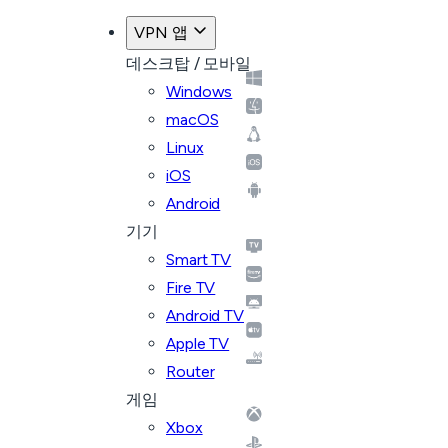
VPN 앱
데스크탑 / 모바일
Windows
macOS
Linux
iOS
Android
기기
Smart TV
Fire TV
Android TV
Apple TV
Router
게임
Xbox