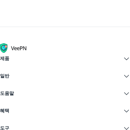
제품
Windows PC VPN
일반
VPN for macOS
Linux VPN
VPN이란?
iOS VPN
도움말
VPN 다운로드
Android VPN
기능
Chrome
지원 센터
가격
혜택
Firefox
문의하기
VPN 무료 체험
Edge
자주 묻는 질문
쿠폰
콘텐츠 스트리밍
무료 VPN
개인정보 보호정책
도구
학생 할인
인터넷 개인정보 보호