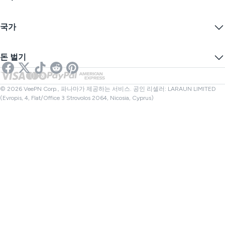
서비스 약관
VPN 서버
온라인 보안
보증 카나리아
내 IP는?
블로그
익명 IP
국가
쿠키 기본 설정
IP 숨기기
게임을 위한 VPN
DNS 누출 테스트
추적 방지
미국 VPN
온라인 SMS
돈 벌기
스트리밍을 위한 VPN
영국 VPN
링크 검사기
넷플릭스 VPN
캐나다 VPN
파일 검사기
제휴사
터키 VPN
© 2026 VeePN Corp., 파나마가 제공하는 서비스. 공인 리셀러: LARAUN LIMITED
(Evropis, 4, Flat/Office 3 Strovolos 2064, Nicosia, Cyprus)