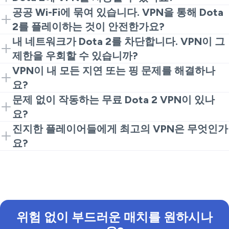
네, 가능합니다! 그리고 매우 쉽습니다. 당신의 기기에
공공 Wi-Fi에 묶여 있습니다. VPN을 통해 Dota
VeePN을 설치한 후 서버에 연결하고 게임 클라이언트
2를 플레이하는 것이 안전한가요?
를 실행하세요. 이것만으로 게임 서버로 더욱 비공개적
안전합니다. 안전한 터널은 당신의 트래픽을 모든 현지
내 네트워크가 Dota 2를 차단합니다. VPN이 그
이고 동시에 안정적인 경로를 얻을 수 있습니다.
스누핑으로부터 보호합니다. 이를 통해 끔찍한 호텔, 캠
제한을 우회할 수 있습니까?
퍼스 또는 카페 네트워크에서도 안전하게 연결됩니다.
Dota 2용 VPN은 학교나 직장에서 관리자가 포트를 차
VPN이 내 모든 지연 또는 핑 문제를 해결하나
항상 Steam을 열기 전에 VPN을 연결하는 것을 잊지 마
단하거나 게임 트래픽을 느리게 하는 경우, 일반적으로
요?
세요.
접근을 복원합니다. 이러한 필터를 우회하는 경우가 종
아니요, 실제 게임 서버 쪽에서 발생하는 문제는 해결할
문제 없이 작동하는 무료 Dota 2 VPN이 있나
종 있습니다. 그러나 항상 사용 중인 네트워크의 현지 규
수 없습니다. 그러나 좋은 경로를 선택함으로써 지터와
요?
칙을 존중하려고 노력하세요.
그 성가신 랜덤 지연 스파이크를 줄일 수 있다는 것을 유
많은 앱들이 Dota 2를 위한 무료 VPN을 약속하는 것을
진지한 플레이어들에게 최고의 VPN은 무엇인가
념하십시오. 안정적인 연결을 위해 몇 개의 지역을 테스
볼 수 있습니다. 그러나 거의 모든 것들은 속도 제한, 무
요?
트해 보세요.
수한 광고, 낮은 데이터 한계, 그리고 심지어 개인 데이
정말 좋은 VPN은 수천 개의 서버를 제공하고, 초고속
터를 추적하고 판매하는 등의 문제를 동반합니다. 신뢰
프로토콜을 지원하며, 명확한 No Logs 정책을 갖추고
할 수 있는 서비스가 항상 더 안전한 선택입니다.
있어야합니다. VeePN은 그 모든 특징을 가지고 있습니
다. 당신의 연결에 대해 걱정하는 대신 게임에 집중할 수
있습니다.
위험 없이 부드러운 매치를 원하시나