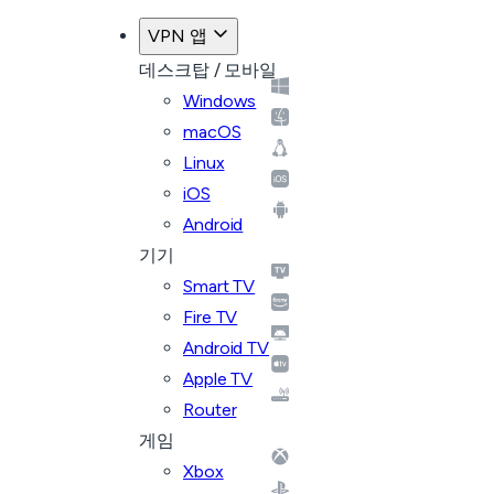
VPN 앱
데스크탑 / 모바일
Windows
macOS
Linux
iOS
Android
기기
Smart TV
Fire TV
Android TV
Apple TV
Router
게임
Xbox