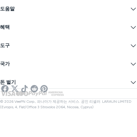
VPN이란?
iOS VPN
도움말
VPN 다운로드
Android VPN
기능
Chrome
지원 센터
가격
혜택
Firefox
문의하기
VPN 무료 체험
Edge
자주 묻는 질문
쿠폰
콘텐츠 스트리밍
무료 VPN
개인정보 보호정책
도구
학생 할인
인터넷 개인정보 보호
서비스 약관
VPN 서버
온라인 보안
보증 카나리아
내 IP는?
블로그
익명 IP
국가
쿠키 기본 설정
IP 숨기기
게임을 위한 VPN
DNS 누출 테스트
추적 방지
미국 VPN
온라인 SMS
돈 벌기
스트리밍을 위한 VPN
영국 VPN
링크 검사기
넷플릭스 VPN
캐나다 VPN
파일 검사기
제휴사
터키 VPN
© 2026 VeePN Corp., 파나마가 제공하는 서비스. 공인 리셀러: LARAUN LIMITED
(Evropis, 4, Flat/Office 3 Strovolos 2064, Nicosia, Cyprus)