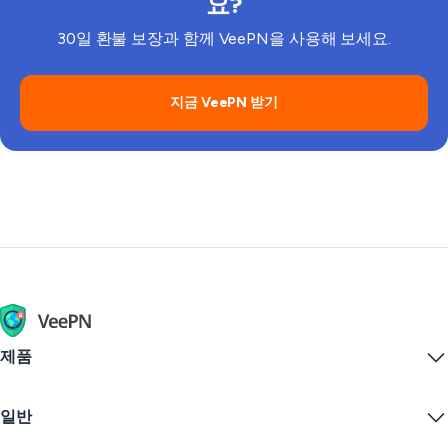
요?
30일 환불 보장과 함께 VeePN을 사용해 보세요.
지금 VeePN 받기
제품
Windows PC VPN
일반
VPN for macOS
Linux VPN