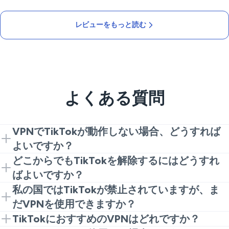
レビューをもっと読む
よくある質問
VPNでTikTokが動作しない場合、どうすれば
よいですか？
別のTikTokの国のサーバーに切り替えてみてくださ
どこからでもTikTokを解除するにはどうすれ
い。その後、キャッシュを空にするか、ブラウザで
ばよいですか？
TikTokを使用してください。ただし、あなたのVPNプ
VPNをインストールし、TikTokの国（米国または英
私の国ではTikTokが禁止されていますが、ま
ロバイダーが信頼できるものであることを確認してく
国）のサーバーに接続してアプリを開くか、TikTokの
だVPNを使用できますか？
ださい。VeePNはジオブロックを回避できるため、強
ウェブサイトを訪問します。これにより、あなたの居
VPNはトラフィック暗号化アルゴリズムを使用して、
TikTokにおすすめのVPNはどれですか？
力なオプションです。
場所が隠され、地域の制限も回避できます。