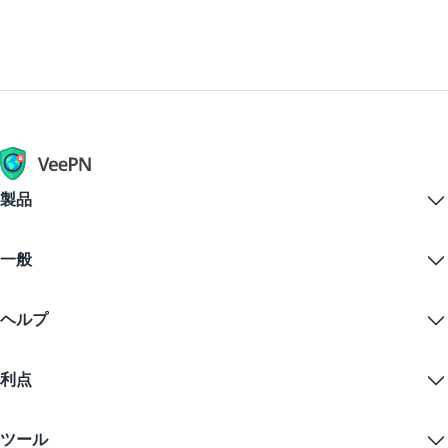
製品
Windows PC VPN
一般
VPN for macOS
Linux VPN
VPNとは？
iOS VPN
ヘルプ
VPNダウンロード
Android VPN
特徴
Chrome
サポートセンター
価格
利点
Firefox
お問い合わせ
VPN無料トライアル
Edge
FAQ
クーポン
コンテンツをストリームする
無料VPN
プライバシーポリシー
ツール
学生割引
インターネットプライバシー