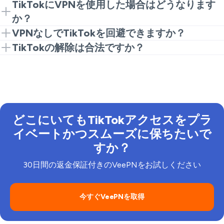
あなたのトラフィックを別の国にあるサーバーへ向け
VeePNです。そのサーバーは高速で安定しており、
TikTokにVPNを使用した場合はどうなります
るため、ブロックされた地域でもTikTokを使用するこ
89のロケーションを持ち、セキュリティが強力でマル
か？
とができます。
チデバイスアプリがあり、どこでもTikTokを使用する
VPNは実際のIPアドレスをマスクすることによって、
VPNなしでTikTokを回避できますか？
のに最適な場所です。
TikTokでのトラフィックを暗号化します。したがっ
プロキシ、DNSスプーフィング、ミラーツール、また
TikTokの解除は合法ですか？
て、地域の制約なしで、安全にプライベートにTikTok
はモバイルデータを使用できますが、これらはすべて
ほとんどの地域でVPNを使用することは合法です。た
にアクセスできます。
問題が多く、不安定で信頼するのが難しいです。これ
だし、政策はあなたの国、ネットワーク、学校、職
に対する簡単な解決策は、VeePNブラウザ拡張機能の
場、地域の方針によって異なります。VeePNはTikTok
ようなシンプルなVPNを取得することです。簡単なニ
を解除できますが、そのサービスを利用する際には、
ーズにはそれを使用し、滑らかなアクセス、より良い
法律とTikTokプラットフォームの規則を尊重しなけれ
どこにいてもTikTokアクセスをプラ
プライバシー、信頼性が必要な場合は完全なVeePNア
ばなりません。
プリを使用できます。
イベートかつスムーズに保ちたいで
すか？
30日間の返金保証付きのVeePNをお試しください
今すぐVeePNを取得