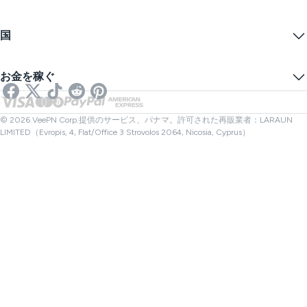
利用規約
VPNサーバー
オンラインセキュリティ
ワラントカナリア
私のIPは何ですか？
ブログ
匿名IP
国
クッキープリファレンス
あなたのIPを隠す
ゲーム用VPN
DNSリークテスト
トラッキングを防ぐ
アメリカVPN
オンラインSMS
お金を稼ぐ
ストリーミング用VPN
イギリスVPN
リンクチェッカー
Netflix用VPN
カナダVPN
ファイルチェック
アフィリエイト
トルコVPN
© 2026 VeePN Corp.提供のサービス、パナマ。許可された再販業者：LARAUN
LIMITED（Evropis, 4, Flat/Office 3 Strovolos 2064, Nicosia, Cyprus）