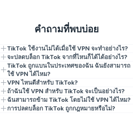
คำถามที่พบบ่อย
TikTok ใช้งานไม่ได้เมื่อใช้ VPN จะทำอย่างไร?
คุณอาจลองเปลี่ยนไปยังเซิร์ฟเวอร์อื่นในประเทศที่ใช้
จะปลดบล็อก TikTok จากที่ไหนก็ได้ได้อย่างไร?
TikTok จากนั้นล้างแคชหรือใช้ TikTok ในเบราว์เซอร์ แต่
ติดตั้ง VPN เชื่อมต่อกับเซิร์ฟเวอร์ในประเทศที่ TikTok
TikTok ถูกแบนในประเทศของฉัน ฉันยังสามารถ
ต้องมั่นใจว่าผู้ให้บริการ VPN ของคุณเชื่อถือได้ ตัวเลือกที่
(สหรัฐอเมริกาหรือสหราชอาณาจักร) และเปิดแอปหรือ
ใช้ VPN ได้ไหม?
ดีคือ VeePN เพราะสามารถข้ามการบล็อกภูมิภาคได้
เยี่ยมชมเว็บไซต์ TikTok สิ่งนี้จะทำให้คุณไม่เปิดเผยที่อยู่
VPN ใช้อัลกอริธึมการเข้ารหัสการรับส่งข้อมูลและ
VPN ไหนดีสำหรับ TikTok?
และช่วยหลีกเลี่ยงการจำกัดในท้องถิ่น
เปลี่ยนเส้นทางการรับส่งข้อมูลของคุณไปยังเซิร์ฟเวอร์ที่
VeePN เซิร์ฟเวอร์ของมันมีความเร็ว เสถียร และมี 196
ถ้าฉันใช้ VPN สำหรับ TikTok จะเป็นอย่างไร?
ตั้งอยู่ในประเทศอื่น ทำให้คุณสามารถใช้ TikTok ได้แม้ใน
แห่ง มีความปลอดภัยที่สูงและแอปพลิเคชันหลายอุปกรณ์
VPN จะเข้ารหัสการรับส่งข้อมูลของคุณใน TikTok โดย
ฉันสามารถข้าม TikTok โดยไม่ใช้ VPN ได้ไหม?
พื้นที่ที่ถูกบล็อก
แต่เป็นสถานที่ที่เหมาะสมในการใช้ TikTok ได้ทุกที่
การปกปิดที่อยู่ IP จริงของคุณ ดังนั้น TikTok จึงเข้าถึงได้
คุณสามารถใช้พรอกซี, การปลอมแปลง DNS, เครื่องมือ
การปลดบล็อก TikTok ถูกกฎหมายหรือไม่?
อย่างส่วนตัวและปลอดภัยโดยไม่มีอุปสรรคในท้องถิ่น
สะท้อน หรือแม้กระทั่งข้อมูลมือถือ แต่ทั้งหมดนี้มีปัญหา
การใช้ VPN ถูกกฎหมายในสถานที่ส่วนใหญ่อย่างไร
มากกว่า ไม่เสถียรและยากที่จะเชื่อถือ วิธีแก้ปัญหาที่ง่าย
ก็ตามนโยบายจะแตกต่างกันไปขึ้นอยู่กับประเทศของคุณ
กว่าคือการใช้ VPN ที่ง่าย เช่นส่วนขยายเบราว์เซอร์
เครือข่าย โรงเรียน สถานที่ทำงาน และนโยบายท้องถิ่น