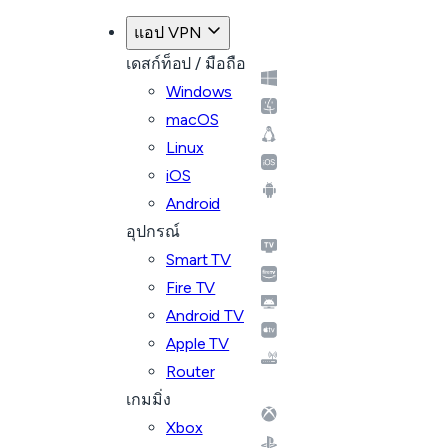
แอป VPN
เดสก์ท็อป / มือถือ
Windows
macOS
Linux
iOS
Android
อุปกรณ์
Smart TV
Fire TV
Android TV
Apple TV
Router
เกมมิ่ง
Xbox