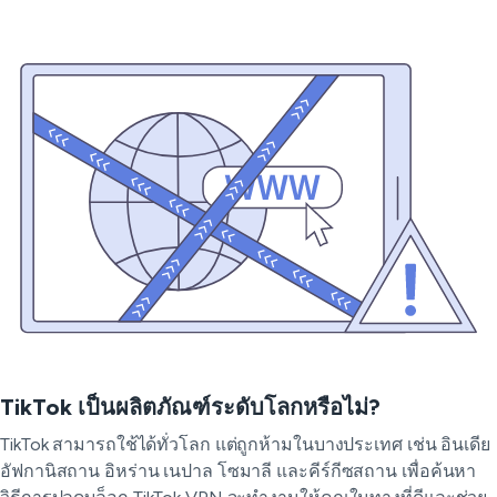
TikTok เป็นผลิตภัณฑ์ระดับโลกหรือไม่?
TikTok สามารถใช้ได้ทั่วโลก แต่ถูกห้ามในบางประเทศ เช่น อินเดีย
อัฟกานิสถาน อิหร่าน เนปาล โซมาลี และคีร์กีซสถาน เพื่อค้นหา