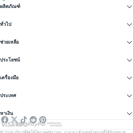
ผลิตภัณฑ์
Windows PC VPN
ทั่วไป
VPN for macOS
Linux VPN
VPN คืออะไร?
iOS VPN
ช่วยเหลือ
ดาวน์โหลด VPN
Android VPN
คุณสมบัติ
Chrome
ศูนย์บริการลูกค้า
ราคา
ประโยชน์
Firefox
ติดต่อเรา
ทดลองใช้ VPN ฟรี
Edge
คำถามที่พบบ่อย
คูปอง
สตรีมเนื้อหา
VPN ฟรี
นโยบายความเป็นส่วนตัว
เครื่องมือ
ส่วนลดนักเรียน
ความเป็นส่วนตัวทางอินเทอร์เน็ต
ข้อกำหนดการให้บริการ
เซิร์ฟเวอร์ VPN
ความปลอดภัยออนไลน์
การแจ้งเตือนคำขอข้อมูล
IP ของฉันคืออะไร?
บล็อก
IP ไม่ระบุตัวตน
ประเทศ
การตั้งค่าคุกกี้
ซ่อน IP ของคุณ
VPN สำหรับเล่นเกม
ทดสอบการรั่วไหลของ DNS
ป้องกันการติดตาม
VPN ของสหรัฐ
SMS ออนไลน์
หาเงิน
VPN สำหรับการสตรีม
VPN ของสหราชอาณาจักร
ตรวจสอบลิงก์
Netflix VPN
VPN ของแคนาดา
ตรวจสอบไฟล์
พันธมิตร
VPN ของตุรกี
© 2026 บริการที่จัดให้โดย VeePN Corp., ปานามา ตัวแทนจำหน่ายที่ได้รับอนุญาต: