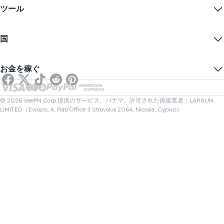
無料VPN
プライバシーポリシー
ツール
学生割引
インターネットプライバシー
利用規約
VPNサーバー
オンラインセキュリティ
ワラントカナリア
私のIPは何ですか？
ブログ
匿名IP
国
クッキープリファレンス
あなたのIPを隠す
ゲーム用VPN
DNSリークテスト
トラッキングを防ぐ
アメリカVPN
オンラインSMS
お金を稼ぐ
ストリーミング用VPN
イギリスVPN
リンクチェッカー
Netflix用VPN
カナダVPN
ファイルチェック
アフィリエイト
トルコVPN
© 2026 VeePN Corp.提供のサービス、パナマ。許可された再販業者：LARAUN
LIMITED（Evropis, 4, Flat/Office 3 Strovolos 2064, Nicosia, Cyprus）