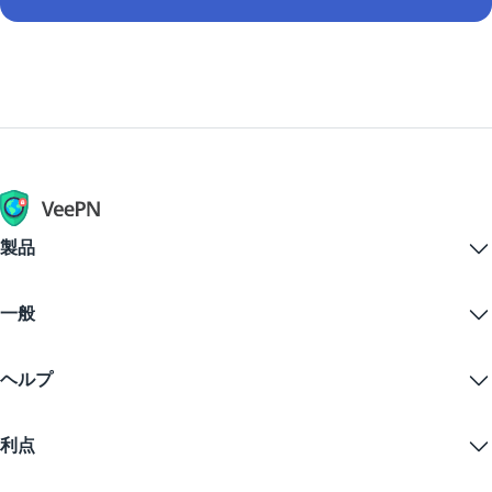
製品
Windows PC VPN
一般
VPN for macOS
Linux VPN
VPNとは？
iOS VPN
ヘルプ
VPNダウンロード
Android VPN
特徴
Chrome
サポートセンター
価格
利点
Firefox
お問い合わせ
VPN無料トライアル
Edge
FAQ
クーポン
コンテンツをストリームする