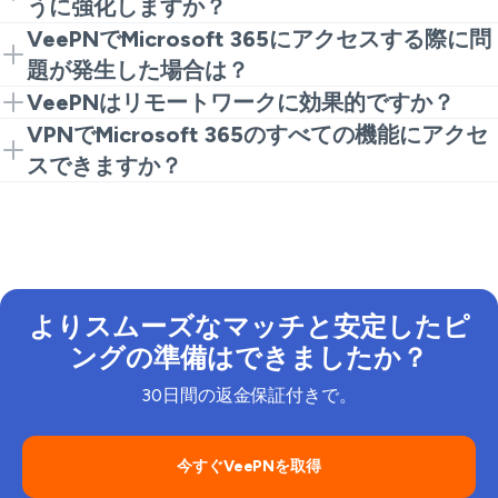
うに強化しますか？
VPNはインターネットトラフィックを暗号化し、公共
VeePNでMicrosoft 365にアクセスする際に問
のWi-FiでMicrosoft 365を使用する際の機密データを
題が発生した場合は？
保護します。
問題が発生した場合は、サーバーの場所を変更する
VeePNはリモートワークに効果的ですか？
か、VeePNの接続設定を確認してください。
もちろんです。VeePNは、Microsoft 365にアクセス
VPNでMicrosoft 365のすべての機能にアクセ
するリモートワーカーのために安全な接続を保証しま
スできますか？
す。
一般的にははい。ただし、一部の機能はMicrosoftア
カウントの設定や地域に依存する場合があります。
よりスムーズなマッチと安定したピ
ングの準備はできましたか？
30日間の返金保証付きで。
今すぐVeePNを取得