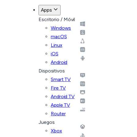
Apps
Escritorio / Móvil
Windows
macOS
Linux
iOS
Android
Dispositivos
Smart TV
Fire TV
Android TV
Apple TV
Router
Juegos
Xbox