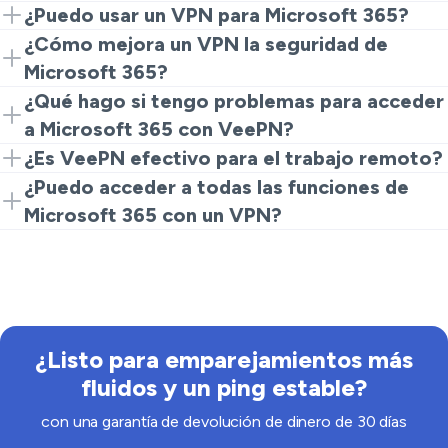
¿Puedo usar un VPN para Microsoft 365?
Sí, puedes. Conectarte a VeePN te permite acceder a
¿Cómo mejora un VPN la seguridad de
Microsoft 365 de manera segura desde cualquier lugar.
Microsoft 365?
Un VPN cifra tu tráfico de internet, protegiendo datos
¿Qué hago si tengo problemas para acceder
sensibles al usar Microsoft 365 en Wi-Fi pública.
a Microsoft 365 con VeePN?
Si enfrentas problemas, intenta cambiar la ubicación
¿Es VeePN efectivo para el trabajo remoto?
de tu servidor o verificar la configuración de conexión
Absolutamente. VeePN asegura una conexión segura
¿Puedo acceder a todas las funciones de
de VeePN.
para trabajadores remotos que acceden a Microsoft
Microsoft 365 con un VPN?
365.
Generalmente, sí. Sin embargo, algunas funciones
pueden depender de la configuración de tu cuenta de
Microsoft y región.
¿Listo para emparejamientos más
fluidos y un ping estable?
con una garantía de devolución de dinero de 30 días