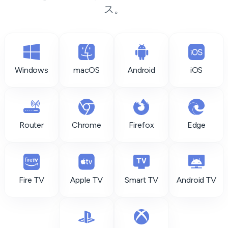
ス。
Windows
macOS
Android
iOS
Router
Chrome
Firefox
Edge
Fire TV
Apple TV
Smart TV
Android TV