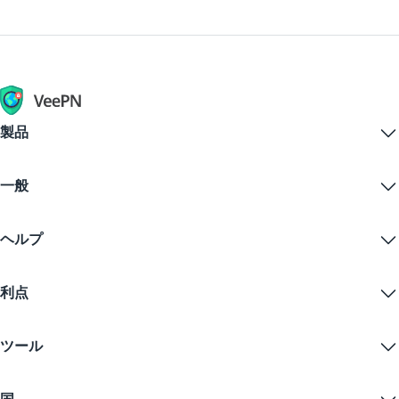
頃な価格を優先する場合、VeePNを検討してくださ
ィックに高度な暗号化を適用し、位置に関係なく個人
バシー機能は、アップグレード無しには利用できない
に数ドルかかります。無防備であることの潜在的な結
い。
データをのぞき見やサイバー犯罪者から守ります。
かもしれません。
果よりもはるかに手頃です。
最も懸念されるのは、一部の無料VPNがあなたのデー
無料のワシントンVPNを探しているなら、30日間の
タを第三者に販売する可能性があることです。
返金保証をご利用ください。これにより、VeePNのす
べてのプレミアム機能を楽しむことができ、利用に完
30日間の返金保証付きのプレミアムVPNを選ぶのが
製品
全に満足できない場合には、30日以内に全額返金を受
賢明です。これにより、プランを購入しても、要件を
けられます。無料のVPNトライアルに似ていますが、
Windows PC VPN
満たしていない場合には制約を感じることなく利用で
さらに良いです。
一般
VPN for macOS
きます。
Linux VPN
VPNとは？
iOS VPN
ヘルプ
VPNダウンロード
Android VPN
特徴
Chrome
サポートセンター
価格
利点
Firefox
お問い合わせ
VPN無料トライアル
Edge
FAQ
クーポン
コンテンツをストリームする
無料VPN
プライバシーポリシー
ツール
学生割引
インターネットプライバシー
利用規約
VPNサーバー
オンラインセキュリティ
ワラントカナリア
私のIPは何ですか？
ブログ
匿名IP