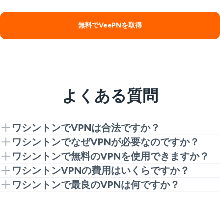
無料でVeePNを取得
よくある質問
ワシントンでVPNは合法ですか？
はい、ワシントン及び他の全米の州でVPNを使用する
ワシントンでなぜVPNが必要なのですか？
ことは完全に合法です。オンラインプライバシーを保
ワシントンのVPNでウェブサイトを解除し、地元ネッ
ワシントンで無料のVPNを使用できますか？
護し、サイバー犯罪者や詐欺師からデータを守るため
トワークの制限を克服し、銀行のウェブサイト、スポ
ワシントン向けの無料VPNは存在しますが、使用をお
ワシントンVPNの費用はいくらですか？
にVPNを使用するのは賢明な決定です。
ーツゲーム、ニュースチャンネルなどにも接続してく
勧めしません。信頼できる無料VPNであっても、サー
ワシントンVPNの価格は、サービスの質に基づいて変
ワシントンで最良のVPNは何ですか？
ださい。ワシントンのVPNは、より厳しいプライバシ
バー選択、帯域幅、データ使用に制限があります。さ
わります。VeePNのようなプレミアムVPNは、超高
理想的なVPNオプションは、ご自身の具体的な要件に
ー法を持つ状態に接続することで、オンラインセキュ
らに、キルスイッチ、スプリットトンネリング、プラ
速のサーバー、最上級のプライバシーとセキュリティ
依存します。無制限の速度、強力なセキュリティ、手
リティを強化します。さらに、インターネットトラフ
イベートサーバーなどの重要なセキュリティとプライ
機能、24/7ライブチャットサポートを備えており、月