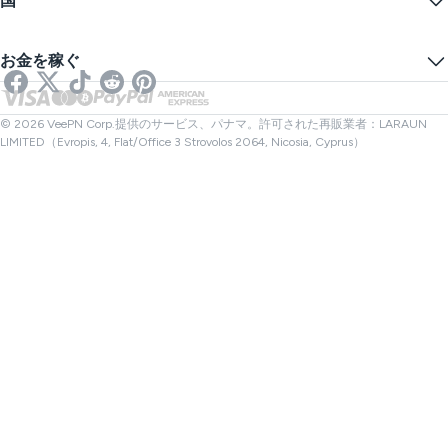
国
クッキープリファレンス
あなたのIPを隠す
ゲーム用VPN
DNSリークテスト
トラッキングを防ぐ
アメリカVPN
オンラインSMS
お金を稼ぐ
ストリーミング用VPN
イギリスVPN
リンクチェッカー
Netflix用VPN
カナダVPN
ファイルチェック
アフィリエイト
トルコVPN
© 2026 VeePN Corp.提供のサービス、パナマ。許可された再販業者：LARAUN
LIMITED（Evropis, 4, Flat/Office 3 Strovolos 2064, Nicosia, Cyprus）