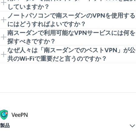
ます。現地の法律を遵守し、VPNを不正行為に使用し
り、あなたの活動を記録することはありません。
していますか？
ないことを確認してください。
VeePNはこれらの基本を備えており、日常のブラウジ
軽い使用のためにVeePNブラウザ拡張機能から始める
ノートパソコンで南スーダンのVPNを使用する
ングに適しています。
ことができます。フルアプリをインストールせずに迅
にはどうすればよいですか？
速なプライバシーを必要とする場合に、シンプルな無
Chrome拡張機能をインストールし、接続をクリック
南スーダンで利用可能なVPNサービスには何を
料のインターネットVPNの選択肢です。
すれば完了です。全デバイスのカバレッジを希望する
探すべきですか？
なら、代わりにVeePNアプリをインストールしてくだ
明確なプライバシールール（ログなし）、強力な暗号
なぜ人々は「南スーダンでのベストVPN」が公
さい。
化、デバイスのサポートを探してください。サービス
共のWi-Fiで重要だと言うのですか？
が怪しい場合や広告であふれている場合、不審な権限
公共のWi-Fiで問題が発生することが多いためです。
を要求する場合は使用しないでください。
適切なVPNはトラフィックを保護し、共有ネットワー
クでのログインやメッセージの傍受を難しくします。
製品