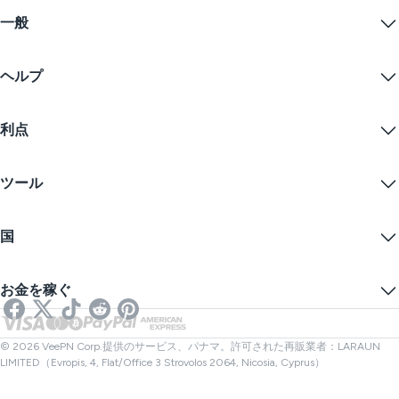
Windows PC VPN
一般
VPN for macOS
Linux VPN
VPNとは？
iOS VPN
ヘルプ
VPNダウンロード
Android VPN
特徴
Chrome
サポートセンター
価格
利点
Firefox
お問い合わせ
VPN無料トライアル
Edge
FAQ
クーポン
コンテンツをストリームする
無料VPN
プライバシーポリシー
ツール
学生割引
インターネットプライバシー
利用規約
VPNサーバー
オンラインセキュリティ
ワラントカナリア
私のIPは何ですか？
ブログ
匿名IP
国
クッキープリファレンス
あなたのIPを隠す
ゲーム用VPN
DNSリークテスト
トラッキングを防ぐ
アメリカVPN
オンラインSMS
お金を稼ぐ
ストリーミング用VPN
イギリスVPN
リンクチェッカー
Netflix用VPN
カナダVPN
ファイルチェック
アフィリエイト
トルコVPN
© 2026 VeePN Corp.提供のサービス、パナマ。許可された再販業者：LARAUN
LIMITED（Evropis, 4, Flat/Office 3 Strovolos 2064, Nicosia, Cyprus）