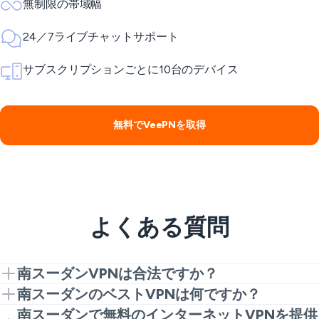
無制限の帯域幅
24／7ライブチャットサポート
サブスクリプションごとに10台のデバイス
無料でVeePNを取得
よくある質問
南スーダンVPNは合法ですか？
ほとんどの場合、はい。人々はプライバシーとより安
南スーダンのベストVPNは何ですか？
全なWi-Fiを持つために南スーダンVPNを使用してい
南スーダンのベストVPNは強力な暗号化を持ってお
南スーダンで無料のインターネットVPNを提供