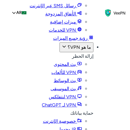
رسائل SMS عبر الإنترنت
AR
الأنفاق المزدوجة
ميزات إضافية
VPN للخدمات
رؤية جميع الميزات
ما هو VPN؟
إزالة الحظر
بث المحتوى
VPN للألعاب
بث الوسائط
بث الموسيقى
VPN لنتفلكس
VPN لـ ChatGPT
حماية بياناتك
خصوصية الإنترنت
IP مجهول