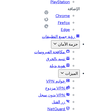
PlayStation
الإضافة
Chrome
Firefox
Edge
رؤية جميع التطبيقات
حزمة الأمان
مكافحة الفيروسات
تنبيه بالخرق
هوية بديلة
الميزات
خوادم VPN
VPN مزدوج
VPN بدون سجل
زر القتل
NetGuard