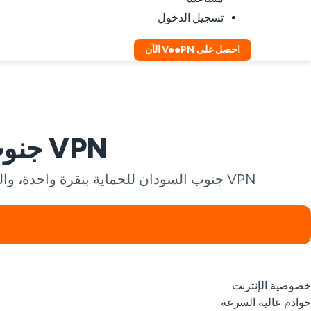
تسجيل الدخول
احصل على VeePN الآن
VPN جنوب السودان للوصول الآمن عبر الإنترنت
VPN جنوب السودان للحماية بنقرة واحدة، والتصفح الخاص، والعمل واللعب بأمان أكبر، ومزيد من الطمأنينة عند الاتصال بشبكات الواي فاي العامة.
خصوصية الإنترنت
خوادم عالية السرعة