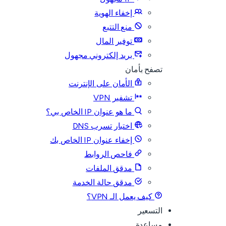
إخفاء الهوية
منع التتبع
توفير المال
بريد إلكتروني مجهول
تصفح بأمان
الأمان على الإنترنت
تشفير VPN
ما هو عنوان IP الخاص بي؟
اختبار تسرب DNS
إخفاء عنوان IP الخاص بك
فاحص الروابط
مدقق الملفات
مدقق حالة الخدمة
كيف يعمل الـ VPN؟
التسعير
مساعدة