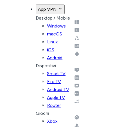
App VPN
Desktop / Mobile
Windows
macOS
Linux
iOS
Android
Dispositivi
Smart TV
Fire TV
Android TV
Apple TV
Router
Giochi
Xbox