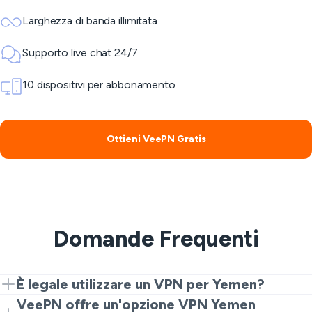
Larghezza di banda illimitata
Supporto live chat 24/7
10 dispositivi per abbonamento
Ottieni VeePN Gratis
Domande Frequenti
È legale utilizzare un VPN per Yemen?
In generale, utilizzare un VPN per Yemen per privacy e
VeePN offre un'opzione VPN Yemen