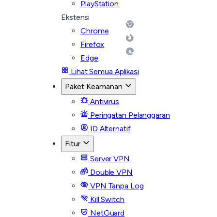
PlayStation
Ekstensi
Chrome
Firefox
Edge
Lihat Semua Aplikasi
Paket Keamanan
Antivirus
Peringatan Pelanggaran
ID Alternatif
Fitur
Server VPN
Double VPN
VPN Tanpa Log
Kill Switch
NetGuard