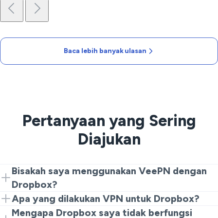
Baca lebih banyak ulasan
Pertanyaan yang Sering
Diajukan
Bisakah saya menggunakan VeePN dengan
Dropbox?
Ya! Sambungkan VeePN, pilih server di mana Dropbox
Apa yang dilakukan VPN untuk Dropbox?
tersedia, dan akses file Anda tanpa gangguan.
Ini mengenkripsi koneksi Anda dan menyembunyikan IP
Mengapa Dropbox saya tidak berfungsi