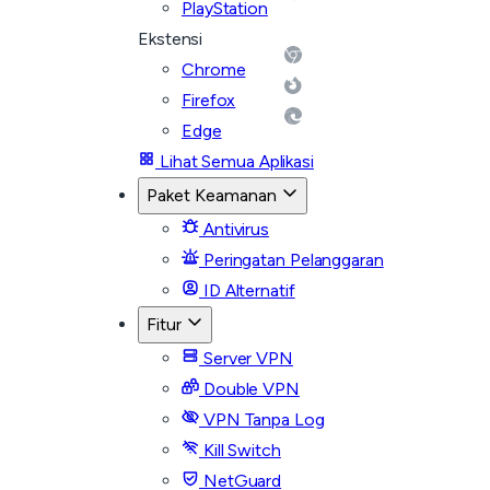
PlayStation
Ekstensi
Chrome
Firefox
Edge
Lihat Semua Aplikasi
Paket Keamanan
Antivirus
Peringatan Pelanggaran
ID Alternatif
Fitur
Server VPN
Double VPN
VPN Tanpa Log
Kill Switch
NetGuard