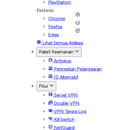
PlayStation
Ekstensi
Chrome
Firefox
Edge
Lihat Semua Aplikasi
Paket Keamanan
Antivirus
Peringatan Pelanggaran
ID Alternatif
Fitur
Server VPN
Double VPN
VPN Tanpa Log
Kill Switch
NetGuard