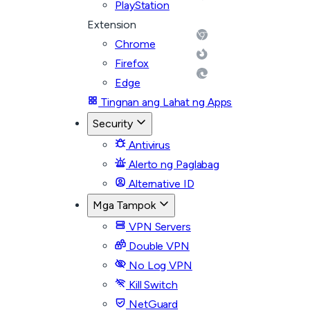
PlayStation
Extension
Chrome
Firefox
Edge
Tingnan ang Lahat ng Apps
Security
Antivirus
Alerto ng Paglabag
Alternative ID
Mga Tampok
VPN Servers
Double VPN
No Log VPN
Kill Switch
NetGuard