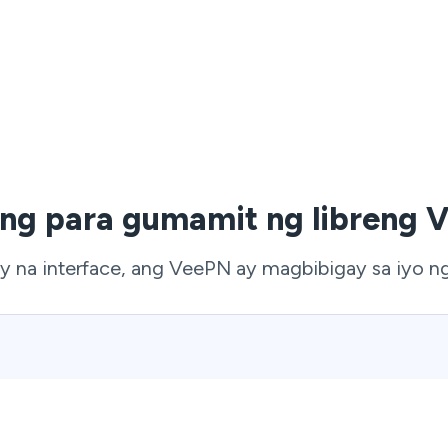
ng para gumamit ng libreng V
dly na interface, ang VeePN ay magbibigay sa iyo n