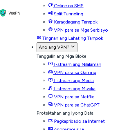
Online na SMS
Split Tunneling
Karagdagang Tampok
VPN para sa Mga Serbisyo
Tingnan ang Lahat ng Tampok
Ano ang VPN?
Tanggalin ang Mga Bloke
I-stream ang Nilalaman
VPN para sa Gaming
I-stream ang Media
I-stream ang Musika
VPN para sa Netflix
VPN para sa ChatGPT
Protektahan ang Iyong Data
Pagkapribado sa Internet
Anonymous IP