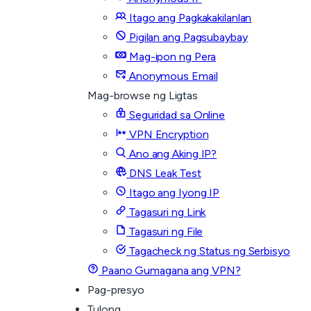
Itago ang Pagkakakilanlan
Pigilan ang Pagsubaybay
Mag-ipon ng Pera
Anonymous Email
Mag-browse ng Ligtas
Seguridad sa Online
VPN Encryption
Ano ang Aking IP?
DNS Leak Test
Itago ang Iyong IP
Tagasuri ng Link
Tagasuri ng File
Tagacheck ng Status ng Serbisyo
Paano Gumagana ang VPN?
Pag-presyo
Tulong