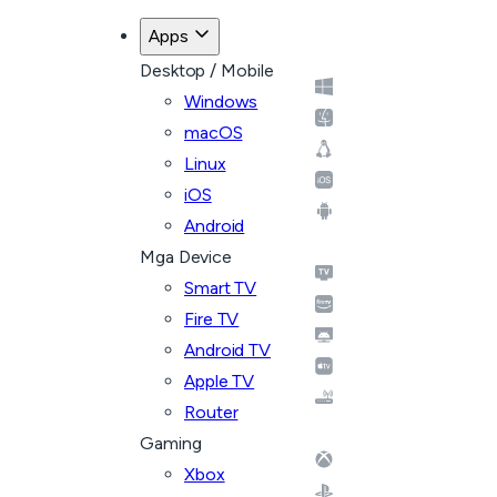
Apps
Desktop / Mobile
Windows
macOS
Linux
iOS
Android
Mga Device
Smart TV
Fire TV
Android TV
Apple TV
Router
Gaming
Xbox