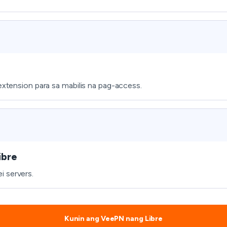
 extension para sa mabilis na pag-access.
ibre
i servers.
Kunin ang VeePN nang Libre