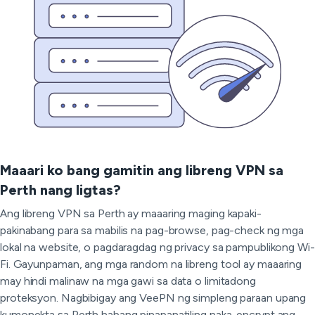
Maaari ko bang gamitin ang libreng VPN sa
Perth nang ligtas?
Ang libreng VPN sa Perth ay maaaring maging kapaki-
pakinabang para sa mabilis na pag-browse, pag-check ng mga
lokal na website, o pagdaragdag ng privacy sa pampublikong Wi-
Fi. Gayunpaman, ang mga random na libreng tool ay maaaring
may hindi malinaw na mga gawi sa data o limitadong
proteksyon. Nagbibigay ang VeePN ng simpleng paraan upang
kumonekta sa Perth habang pinapanatiling naka-encrypt ang