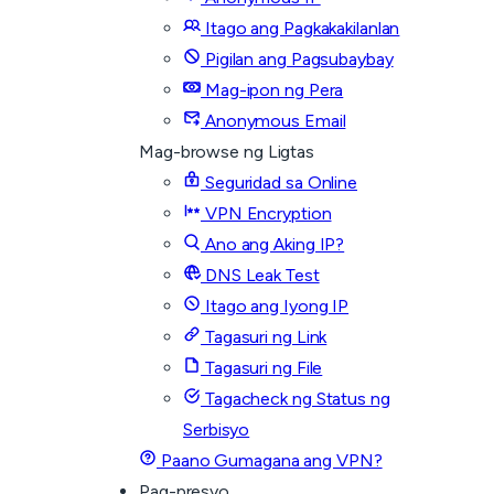
Itago ang Pagkakakilanlan
Pigilan ang Pagsubaybay
Mag-ipon ng Pera
Anonymous Email
Mag-browse ng Ligtas
Seguridad sa Online
VPN Encryption
Ano ang Aking IP?
DNS Leak Test
Itago ang Iyong IP
Tagasuri ng Link
Tagasuri ng File
Tagacheck ng Status ng
Serbisyo
Paano Gumagana ang VPN?
Pag-presyo