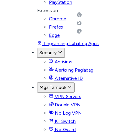
PlayStation
Extension
Chrome
Firefox
Edge
Tingnan ang Lahat ng Apps
Security
Antivirus
Alerto ng Paglabag
Alternative ID
Mga Tampok
VPN Servers
Double VPN
No Log VPN
Kill Switch
NetGuard