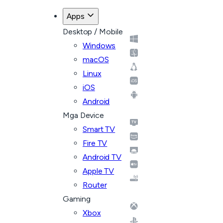
Apps
Desktop / Mobile
Windows
macOS
Linux
iOS
Android
Mga Device
Smart TV
Fire TV
Android TV
Apple TV
Router
Gaming
Xbox