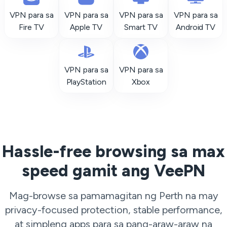
VPN para sa
VPN para sa
VPN para sa
VPN para sa
Fire TV
Apple TV
Smart TV
Android TV
VPN para sa
VPN para sa
PlayStation
Xbox
Hassle-free browsing sa max
speed gamit ang VeePN
Mag-browse sa pamamagitan ng Perth na may
privacy-focused protection, stable performance,
at simpleng apps para sa pang-araw-araw na