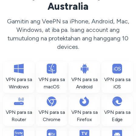
Australia
Gamitin ang VeePN sa iPhone, Android, Mac,
Windows, at iba pa. Isang account ang
tumutulong na protektahan ang hanggang 10
devices.
VPN para sa
VPN para sa
VPN para sa
VPN para sa
Windows
macOS
Android
iOS
VPN para sa
VPN para sa
VPN para sa
VPN para sa
Router
Chrome
Firefox
Edge