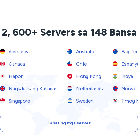
2, 600+ Servers sa 148 Bansa
Alemanya
Australia
Bago'ng
Canada
Chile
Espany
Hapón
Hong Kong
Indya
Nagkakaisang Kaharian
Netherlands
Norwe
Singapore
Sweden
Timog 
Lahat ng mga server