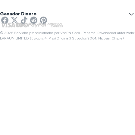
VPN para Juegos
Prueba de Fuga DNS
Prevenir el Rastrear
VPN de EE. UU.
SMS en línea
Ganador Dinero
VPN para transmisión
VPN del Reino Unido
Verificador de Enlaces
VPN para Netflix
VPN de Canadá
Verificador de archivos
Afiliados
VPN de Turquía
© 2026 Servicios proporcionados por VeePN Corp., Panamá. Revendedor autorizado:
LARAUN LIMITED (Evropis, 4, Piso/Oficina 3 Strovolos 2064, Nicosia, Chipre)