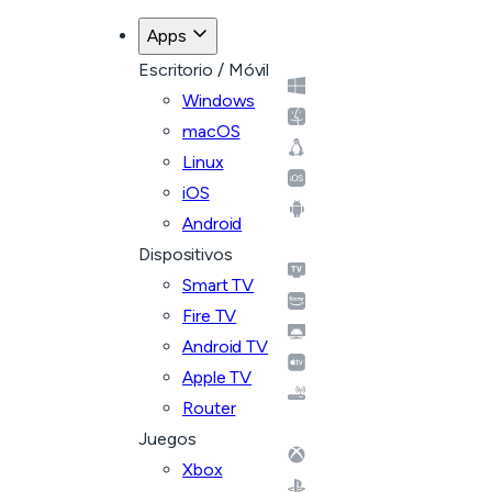
Apps
Escritorio / Móvil
Windows
macOS
Linux
iOS
Android
Dispositivos
Smart TV
Fire TV
Android TV
Apple TV
Router
Juegos
Xbox