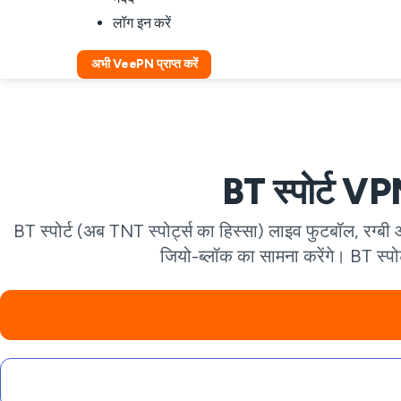
लॉग इन करें
अभी VeePN प्राप्त करें
BT स्पोर्ट VPN —
BT स्पोर्ट (अब TNT स्पोर्ट्स का हिस्सा) लाइव फुटबॉल, रग्ब
जियो-ब्लॉक का सामना करेंगे। BT स्पो