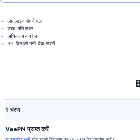
ऑनलाइन गोपनीयता
उच्च-गति सर्वर
अधिकतम कवरेज
30-दिन की मनी-बैक गारंटी
B
1 चरण
VeePN प्राप्त करें
डाउनलोड करें
और अपने डिवाइस पर VeePN ऐप इंस्टॉल करें।