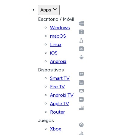
Apps
Escritorio / Móvil
Windows
macOS
Linux
iOS
Android
Dispositivos
Smart TV
Fire TV
Android TV
Apple TV
Router
Juegos
Xbox