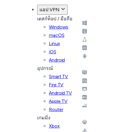
แอป VPN
เดสก์ท็อป / มือถือ
Windows
macOS
Linux
iOS
Android
อุปกรณ์
Smart TV
Fire TV
Android TV
Apple TV
Router
เกมมิ่ง
Xbox