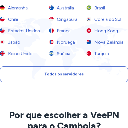
Alemanha
Austrália
Brasil
Chile
Cingapura
Coreia do Sul
Estados Unidos
França
Hong Kong
Japão
Noruega
Nova Zelândia
Reino Unido
Suécia
Turquia
Todos os servidores
Por que escolher a VeePN
para o Camboja?