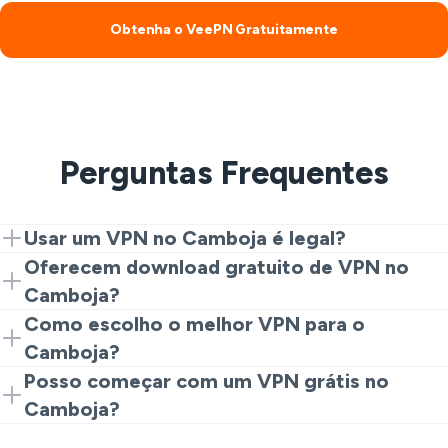
Obtenha o VeePN Gratuitamente
Perguntas Frequentes
Usar um VPN no Camboja é legal?
Sim. VPNs são legais para privacidade e segurança.
Oferecem download gratuito de VPN no
Atividades ilegais continuam proibidas.
Camboja?
Sim. Comece com o complemento de navegador para
Como escolho o melhor VPN para o
uma experiência de VPN gratuita no Camboja, depois
Camboja?
instale aplicativos a qualquer momento.
Procure velocidade, segurança e disponibilidade de
Posso começar com um VPN grátis no
servidor VPN no Camboja. A VeePN cobre isso e
Camboja?
muito mais para trabalho, streaming e viagens.
Sim. A extensão permite que você experimente os