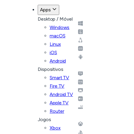
Apps
Desktop / Móvel
Windows
macOS
Linux
iOS
Android
Dispositivos
Smart TV
Fire TV
Android TV
Apple TV
Router
Jogos
Xbox