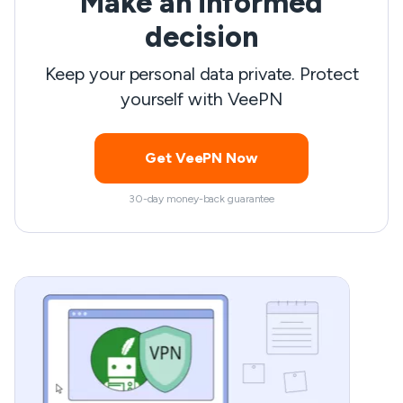
Make an informed
P
decision
Keep your personal data private. Protect
yourself with VeePN
Get VeePN Now
30-day money-back guarantee