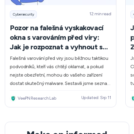
12 min read
Cybersecurity
Pozor na falešná vyskakovací
J
okna s varováním před viry:
p
Jak je rozpoznat a vyhnout se
jim?
o
Falešná varování před viry jsou běžnou taktikou
J
podvodníků, kteří vás chtějí oklamat, a pokud
O
nejste obezřetní, mohou do vašeho zařízení
s
dostat skutečný malware. Sestavili jsme seznam
t
obvyklých obav, které lidé mají z těchto
j
Updated: Srp 11
VeePN Research Lab
falešných virových upozornění, která se objevují
b
na obrazovce. Máme pro vás odpovědi, které
ú
hledáte, takže čtěte dál a vyjasněte si všechny
p
otázky!
N
j