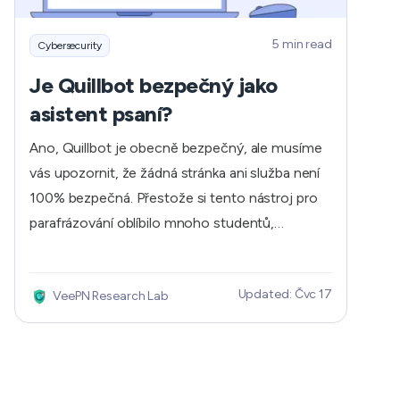
5 min read
Cybersecurity
Je Quillbot bezpečný jako
asistent psaní?
Ano, Quillbot je obecně bezpečný, ale musíme
vás upozornit, že žádná stránka ani služba není
100% bezpečná. Přestože si tento nástroj pro
parafrázování oblíbilo mnoho studentů,
profesionálních spisovatelů, novinářů a tvůrců
obsahu, měli byste mít na paměti řadu
Updated: Čvc 17
VeePN Research Lab
bezpečnostních tipů, které by vám umožnily
používat tento nástroj pro psaní s umělou
inteligencí bez obav o vaše soukromí. V tomto
článku si povíme, jak bezpečný Quillbot je a jak
se můžete při jeho používání chránit.