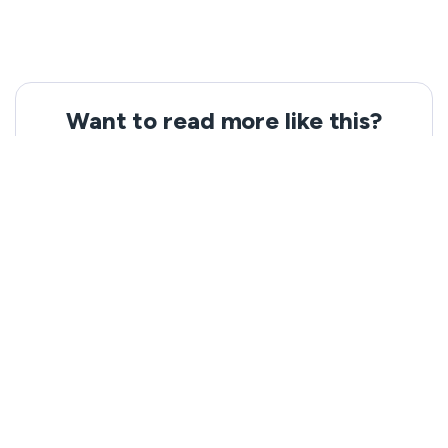
Want to read more like this?
Get the latest news and tips from VeePN.
Email address
Subscribe
We won’t spam, and you will always be able to unsubscribe.