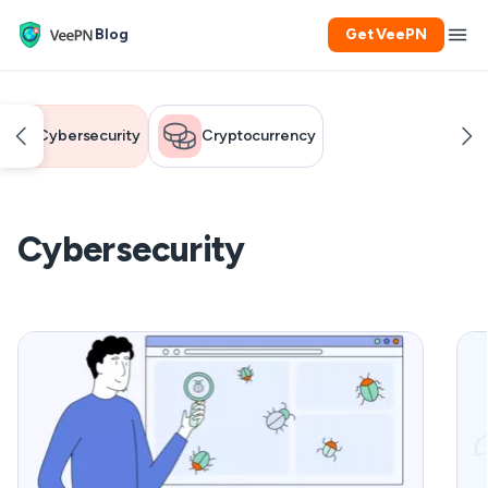
Blog
Get VeePN
Cybersecurity
Cryptocurrency
Cybersecurity